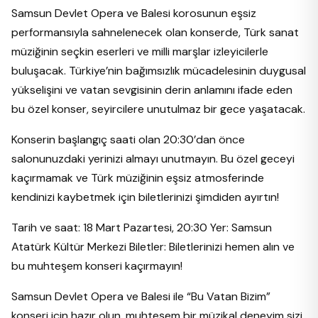
Samsun Devlet Opera ve Balesi korosunun eşsiz
performansıyla sahnelenecek olan konserde, Türk sanat
müziğinin seçkin eserleri ve milli marşlar izleyicilerle
buluşacak. Türkiye’nin bağımsızlık mücadelesinin duygusal
yükselişini ve vatan sevgisinin derin anlamını ifade eden
bu özel konser, seyircilere unutulmaz bir gece yaşatacak.
Konserin başlangıç saati olan 20:30’dan önce
salonunuzdaki yerinizi almayı unutmayın. Bu özel geceyi
kaçırmamak ve Türk müziğinin eşsiz atmosferinde
kendinizi kaybetmek için biletlerinizi şimdiden ayırtın!
Tarih ve saat: 18 Mart Pazartesi, 20:30 Yer: Samsun
Atatürk Kültür Merkezi Biletler: Biletlerinizi hemen alın ve
bu muhteşem konseri kaçırmayın!
Samsun Devlet Opera ve Balesi ile “Bu Vatan Bizim”
konseri için hazır olun, muhteşem bir müzikal deneyim sizi