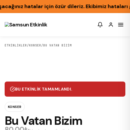
ınız hatalar için özür dileriz. Ekibimiz hataları 
ETKİNLİKLER
/
KONSER
/
BU VATAN BIZIM
BU ETKINLIK TAMAMLANDI.
KONSER
Bu Vatan Bizim
80,00₺