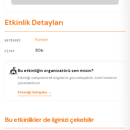
Etkinlik Detayları
Konser
KATEGORI
80₺
FIYAT
🎪
Bu etkinliğin organizatörü sen misin?
Etkinliği sahiplenerek bilgilerini güncelleyebilir, bilet linklerini
yönetebilirsin.
Etkinliği Sahiplen →
Bu etkinlikler de ilginizi çekebilir