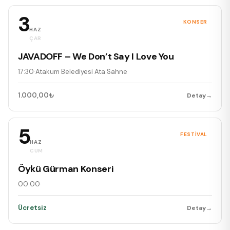
3
KONSER
HAZ
ÇAR
JAVADOFF – We Don’t Say I Love You
17:30
·
Atakum Belediyesi Ata Sahne
1.000,00₺
Detay
→
5
FESTIVAL
HAZ
CUM
Öykü Gürman Konseri
00:00
·
Ücretsiz
Detay
→