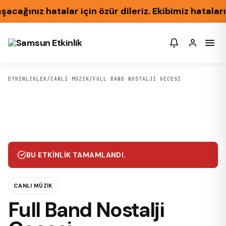
ağınız hatalar için özür dileriz. Ekibimiz hataları
ETKİNLİKLER
/
CANLI MÜZIK
/
FULL BAND NOSTALJI GECESI
BU ETKINLIK TAMAMLANDI.
CANLI MÜZIK
Full Band Nostalji