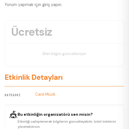
Yorum yapmak için
giriş yapın
.
Ücretsiz
Bilet bilgisi güncelleniyor
Etkinlik Detayları
Canlı Müzik
KATEGORI
🎪
Bu etkinliğin organizatörü sen misin?
Etkinliği sahiplenerek bilgilerini güncelleyebilir, bilet linklerini
yönetebilirsin.