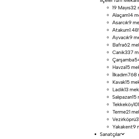
İlçeler
Tüm Mekan
19 Mayıs
32 
Alaçam
14 m
Asarcık
9 m
Atakum
1.4
Ayvacık
9 m
Bafra
62 me
Canik
337 m
Çarşamba
5
Havza
15 me
İlkadım
768 
Kavak
15 me
Ladik
13 me
Salıpazarı
15
Tekkeköy
10
Terme
21 me
Vezirköprü
3
Yakakent
9 
Sanatçılar