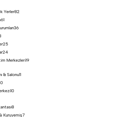
k Yerler
82
n
61
urumları
36
3
er
25
ar
24
tim Merkezleri
19
nı & Salonu
11
10
erkezi
10
kantası
8
& Kuruyemiş
7