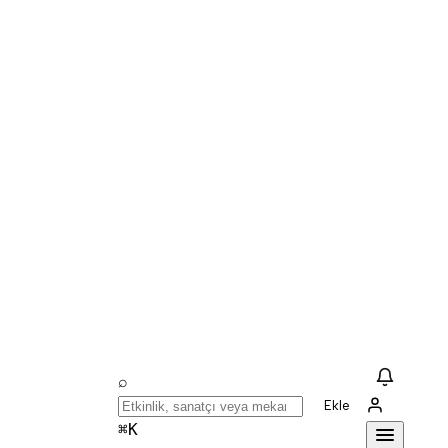
⌕
Ekle
⌘K