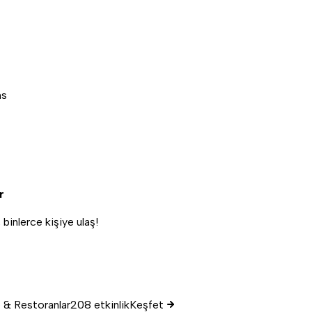
ns
r
, binlerce kişiye ulaş!
 & Restoranlar
208 etkinlik
Keşfet