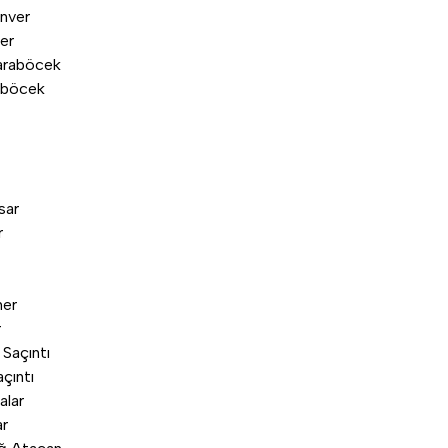
er
aböcek
r
r
çıntı
ar