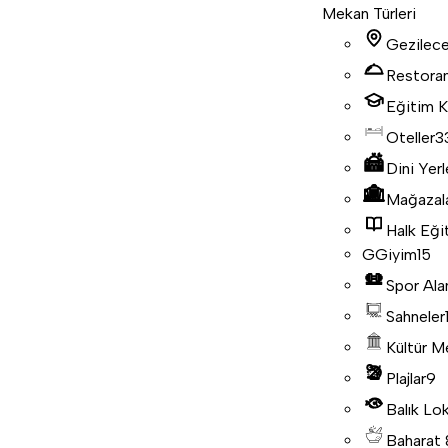
Mekan Türleri
Gezilece
Restora
Eğitim K
Oteller
3
Dini Yerl
Mağazal
Halk Eği
G
Giyim
15
Spor Ala
Sahneler
Kültür M
Plajlar
9
Balık Lo
Baharat 