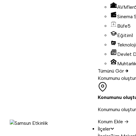
AVM'ler
Sinema S
Büfe
5
Eğitim
1
Teknoloj
Devlet D
Muhtarlık
Tümünü Gör
Konumunu oluştur
Konumunu oluşt
Konumunu oluştur, 
Konum Ekle →
İlçeler