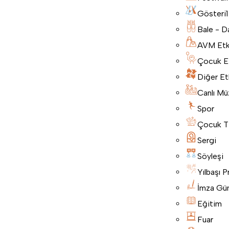
Gösteri
1
Bale - D
AVM Etki
Çocuk Etk
Diğer Etk
Canlı Mü
Spor
Çocuk T
Sergi
Söyleşi
Yılbaşı P
İmza Gü
Eğitim
Fuar