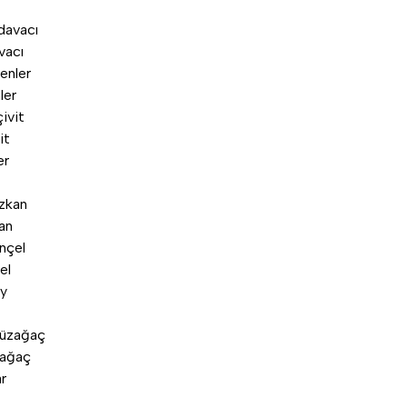
vacı
ler
it
an
el
zağaç