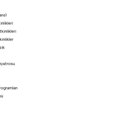
ans
1
nlikleri
inlikleri
inlikler
zik
iyatrosu
rogramları
nü