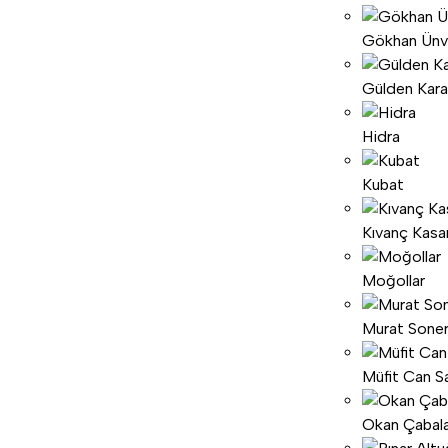
Gökhan Ünv
Gülden Kar
Hidra
Kubat
Kıvanç Kasa
Moğollar
Murat Sone
Müfit Can Sa
Okan Çabal