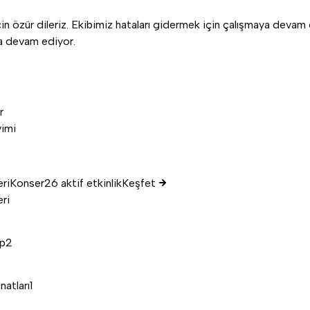
n özür dileriz. Ekibimiz hataları gidermek için çalışmaya devam 
aya devam ediyor.
r
vimi
eri
Konser
26 aktif etkinlik
Keşfet
eri
p
2
2
natları
1