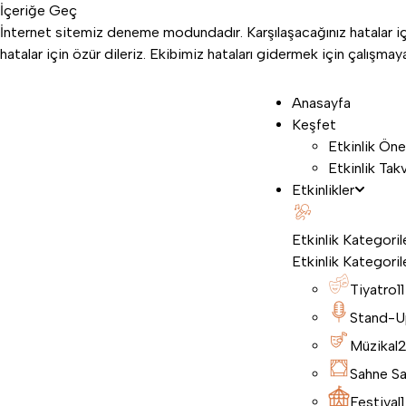
İçeriğe Geç
İnternet sitemiz deneme modundadır. Karşılaşacağınız hatalar içi
hatalar için özür dileriz. Ekibimiz hataları gidermek için çalışm
Anasayfa
Keşfet
Etkinlik Öne
Etkinlik Tak
Etkinlikler
Etkinlik Kategoril
Etkinlik Kategoril
Tiyatro
11
Stand-U
Müzikal
Sahne Sa
Festival
1