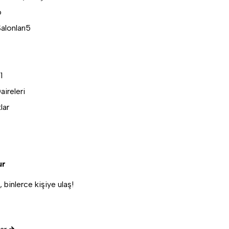
6
alonları
5
i
1
aireleri
lar
ur
binlerce kişiye ulaş!