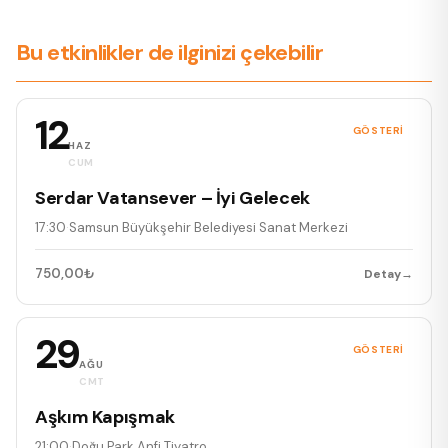
Bu etkinlikler de ilginizi çekebilir
12
GÖSTERI
HAZ
CUM
Serdar Vatansever – İyi Gelecek
17:30
·
Samsun Büyükşehir Belediyesi Sanat Merkezi
750,00₺
Detay
→
29
GÖSTERI
AĞU
CMT
Aşkım Kapışmak
21:00
·
Doğu Park Anfi Tiyatro