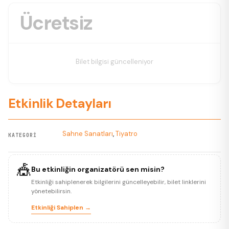
Ücretsiz
Bilet bilgisi güncelleniyor
Etkinlik Detayları
Sahne Sanatları
,
Tiyatro
KATEGORI
🎪
Bu etkinliğin organizatörü sen misin?
Etkinliği sahiplenerek bilgilerini güncelleyebilir, bilet linklerini
yönetebilirsin.
Etkinliği Sahiplen →