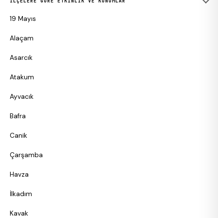
İLÇELERE GÖRE ETKINLIK VE KONUMLAR
19 Mayıs
Alaçam
Asarcık
Atakum
Ayvacık
Bafra
Canik
Çarşamba
Havza
İlkadım
Kavak