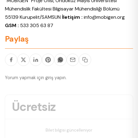
“MOBİGEN” Proje Ofisi, Ondokuz Mayıs Üniversitesi
Mühendislik Fakültesi Bilgisayar Mühendisliği Bölümü
55139 Kurupelit/SAMSUN
İletişim :
info@mobigen.org
GSM :
533 305 63 87
Paylaş
Yorum yapmak için
giriş yapın
.
Ücretsiz
Bilet bilgisi güncelleniyor