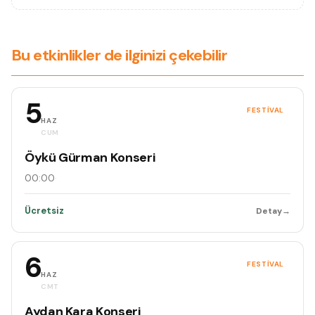
Bu etkinlikler de ilginizi çekebilir
5
FESTIVAL
HAZ
CUM
Öykü Gürman Konseri
00:00
·
Ücretsiz
Detay
→
6
FESTIVAL
HAZ
CMT
Aydan Kara Konseri