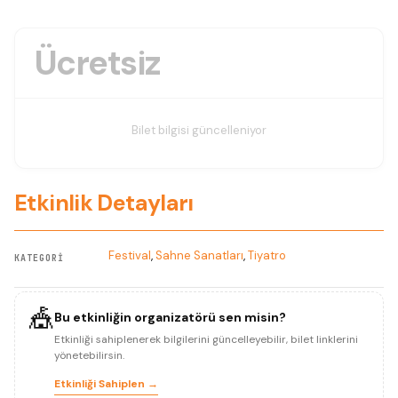
Ücretsiz
Bilet bilgisi güncelleniyor
Etkinlik Detayları
Festival
,
Sahne Sanatları
,
Tiyatro
KATEGORI
🎪
Bu etkinliğin organizatörü sen misin?
Etkinliği sahiplenerek bilgilerini güncelleyebilir, bilet linklerini
yönetebilirsin.
Etkinliği Sahiplen →