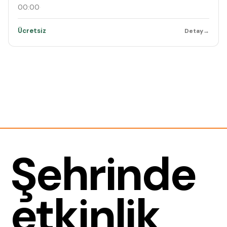
00:00
·
Ücretsiz
Detay
→
Şehrinde
etkinlik