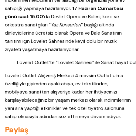
mükemmel melodilerin yer alacağı bir organizasyona ev
sahipliği yapmaya hazırlanıyor.
17 Haziran Cumartesi
günü saat 15.00
’da Devlet Opera ve Balesi, koro ve
orkestra sanatçıları “
Yaz Konserleri
” başlığı altında
dinleyicilerine ücretsiz olarak Opera ve Bale Sanatının
tanıtımı için Lovelet Sahnesinde keyif dolu bir müzik
ziyafeti yaşatmaya hazırlanıyorlar.
Lovelet Outlet’te “Lovelet Sahnesi” ile Sanat hayat bu
Lovelet Outlet Alışveriş Merkezi 4 mevsim Outlet olma
özelliğiyle giyimden ayakkabıya, ev tekstilinden,
mobilyaya sanattan alışverişe kadar her ihtiyacınızı
karşılayabileceğiniz bir yaşam merkezi olarak indirimlerinin
yanı sıra yaptığı etkinlikler ve tek özel tiyatro salonuna
sahip olmasıyla adından söz ettirmeye devam ediyor.
Paylaş