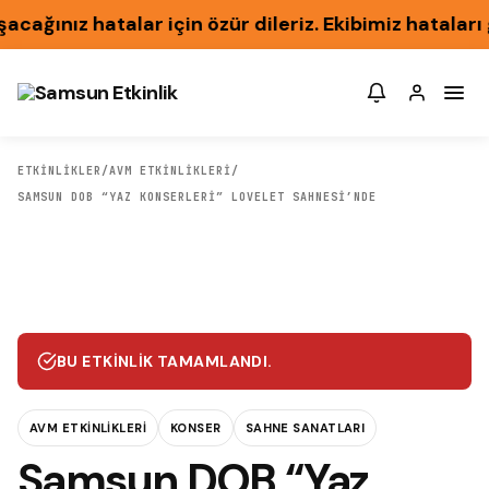
ınız hatalar için özür dileriz. Ekibimiz hataları g
ETKİNLİKLER
/
AVM ETKINLIKLERI
/
SAMSUN DOB “YAZ KONSERLERI” LOVELET SAHNESI’NDE
BU ETKINLIK TAMAMLANDI.
AVM ETKINLIKLERI
KONSER
SAHNE SANATLARI
Samsun DOB “Yaz