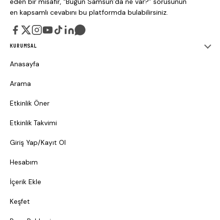
eden bir misafir, “Bugün Samsun’da ne var?” sorusunun
en kapsamlı cevabını bu platformda bulabilirsiniz.
KURUMSAL
Anasayfa
Arama
Etkinlik Öner
Etkinlik Takvimi
Giriş Yap/Kayıt Ol
Hesabım
İçerik Ekle
Keşfet