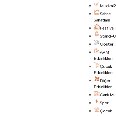
Müzikal
Sahne
Sanatları
1
Festival
1
Stand-U
Gösteri
1
AVM
Etkinlikleri
Çocuk
Etkinlikleri
Diğer
Etkinlikler
Canlı Mü
Spor
Çocuk