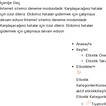
İçeriğe Geç
İnternet sitemiz deneme modundadır. Karşılaşacağınız hatalar
için özür dileriz. Ekibimiz hataları gidermek için çalışmaya
devam ediyor.
İnternet sitemiz deneme modundadır.
Karşılaşacağınız hatalar için özür dileriz. Ekibimiz hataları
gidermek için çalışmaya devam ediyor.
Anasayfa
Keşfet
Etkinlik Öne
Etkinlik Tak
Etkinlikler
Etkinlik
Kategorileri
Konse
aktif etkinlik
Keşf
Etkinlik Kategoril
Tiyatro
9