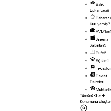
Balık
Lokantası
8
Baharat
Kuruyemiş
7
AVM'ler
Sinema
Salonları
5
Büfe
5
Eğitim
1
Teknoloj
Devlet
Daireleri
Muhtarlık
Tümünü Gör
Konumunu oluştur