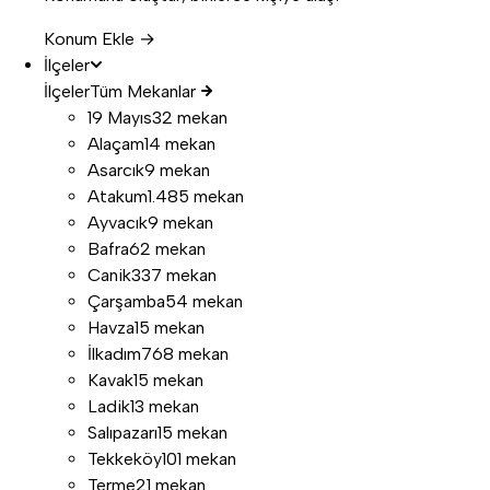
Konum Ekle →
İlçeler
İlçeler
Tüm Mekanlar
19 Mayıs
32 mekan
Alaçam
14 mekan
Asarcık
9 mekan
Atakum
1.485 mekan
Ayvacık
9 mekan
Bafra
62 mekan
Canik
337 mekan
Çarşamba
54 mekan
Havza
15 mekan
İlkadım
768 mekan
Kavak
15 mekan
Ladik
13 mekan
Salıpazarı
15 mekan
Tekkeköy
101 mekan
Terme
21 mekan