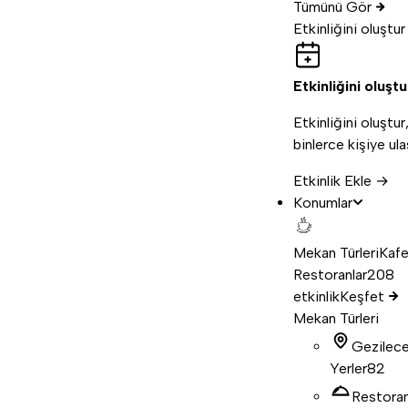
Tümünü Gör
Etkinliğini oluştur
Etkinliğini oluştu
Etkinliğini oluştur
binlerce kişiye ula
Etkinlik Ekle →
Konumlar
Mekan Türleri
Kafe
Restoranlar
208
etkinlik
Keşfet
Mekan Türleri
Gezilec
Yerler
82
Restora