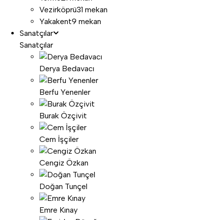
Vezirköprü
31 mekan
Yakakent
9 mekan
Sanatçılar
Sanatçılar
Derya Bedavacı
Berfu Yenenler
Burak Özçivit
Cem İşçiler
Cengiz Özkan
Doğan Tunçel
Emre Kınay