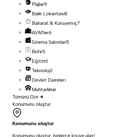
Plajlar
9
Balık Lokantası
8
Baharat & Kuruyemiş
7
AVM'ler
6
Sinema Salonları
5
Büfe
5
Eğitim
1
Teknoloji
1
Devlet Daireleri
Muhtarlıklar
Tümünü Gör
Konumunu oluştur
Konumunu oluştur
Konumunu oluştur, binlerce kişiye ulaş!