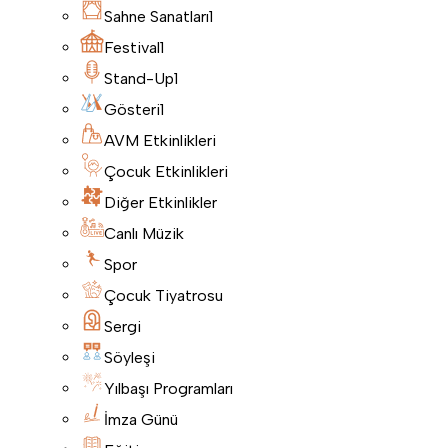
Sahne Sanatları
1
Festival
1
Stand-Up
1
Gösteri
1
AVM Etkinlikleri
Çocuk Etkinlikleri
Diğer Etkinlikler
Canlı Müzik
Spor
Çocuk Tiyatrosu
Sergi
Söyleşi
Yılbaşı Programları
İmza Günü