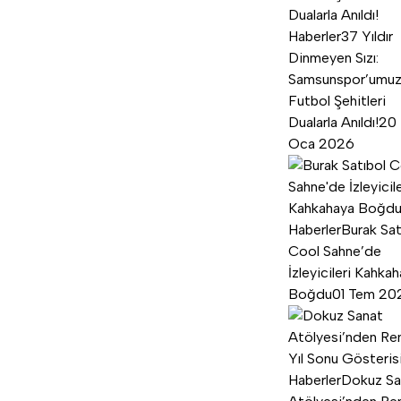
Haberler
37 Yıldır
Dinmeyen Sızı:
Samsunspor’umu
Futbol Şehitleri
Dualarla Anıldı!
20
Oca 2026
Haberler
Burak Sat
Cool Sahne’de
İzleyicileri Kahka
Boğdu
01 Tem 20
Haberler
Dokuz Sa