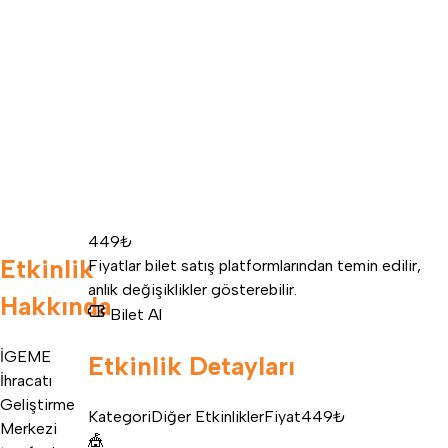
449₺
Etkinlik
Fiyatlar bilet satış platformlarından temin edilir,
anlık değişiklikler gösterebilir.
Hakkında
Bilet Al
İGEME
Etkinlik Detayları
İhracatı
Geliştirme
Kategori
Diğer Etkinlikler
Fiyat
449₺
Merkezi
🎪