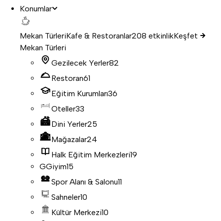
Konumlar
Mekan Türleri
Kafe & Restoranlar
208 etkinlik
Keşfet
Mekan Türleri
Gezilecek Yerler
82
Restoran
61
Eğitim Kurumları
36
Oteller
33
Dini Yerler
25
Mağazalar
24
Halk Eğitim Merkezleri
19
G
Giyim
15
Spor Alanı & Salonu
11
Sahneler
10
Kültür Merkezi
10