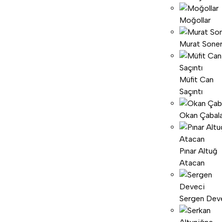
Moğollar
Murat Sone
Müfit Can
Saçıntı
Okan Çabal
Pınar Altuğ
Atacan
Sergen Dev