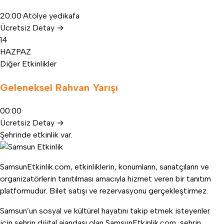
20:00
·
Atölye yedikafa
Ücretsiz
Detay
→
14
HAZ
PAZ
Diğer Etkinlikler
Geleneksel Rahvan Yarışı
00:00
·
Ücretsiz
Detay
→
Şehrinde etkinlik var.
SamsunEtkinlik.com, etkinliklerin, konumların, sanatçıların ve
organizatörlerin tanıtılması amacıyla hizmet veren bir tanıtım
platformudur. Bilet satışı ve rezervasyonu gerçekleştirmez.
Samsun’un sosyal ve kültürel hayatını takip etmek isteyenler
için şehrin dijital ajandası olan SamsunEtkinlik.com, şehrin