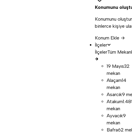
Konumunu oluşt
Konumunu oluştur
binlerce kişiye ula
Konum Ekle →
İlçeler
İlçeler
Tüm Mekanl
19 Mayıs
32
mekan
Alaçam
14
mekan
Asarcık
9 m
Atakum
1.48
mekan
Ayvacık
9
mekan
Bafra
62 me