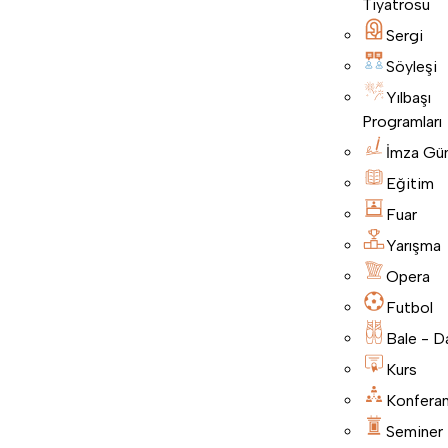
Tiyatrosu
Sergi
Söyleşi
Yılbaşı
Programları
İmza Gü
Eğitim
Fuar
Yarışma
Opera
Futbol
Bale - D
Kurs
Konfera
Seminer