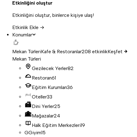
Etkinliğini oluştur
Etkinliğini oluştur, binlerce kişiye ulaş!
Etkinlik Ekle →
Konumlar
Mekan Türleri
Kafe & Restoranlar
208 etkinlik
Keşfet
Mekan Türleri
Gezilecek Yerler
82
Restoran
61
Eğitim Kurumları
36
Oteller
33
Dini Yerler
25
Mağazalar
24
Halk Eğitim Merkezleri
19
G
Giyim
15