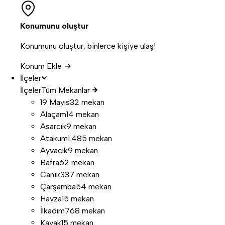
Konumunu oluştur
Konumunu oluştur, binlerce kişiye ulaş!
Konum Ekle →
İlçeler
İlçeler
Tüm Mekanlar
19 Mayıs
32 mekan
Alaçam
14 mekan
Asarcık
9 mekan
Atakum
1.485 mekan
Ayvacık
9 mekan
Bafra
62 mekan
Canik
337 mekan
Çarşamba
54 mekan
Havza
15 mekan
İlkadım
768 mekan
Kavak
15 mekan