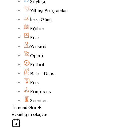
Söyleşi
Yılbaşı Programları
İmza Günü
Eğitim
Fuar
Yarışma
Opera
Futbol
Bale - Dans
Kurs
Konferans
Seminer
Tümünü Gör
Etkinliğini oluştur