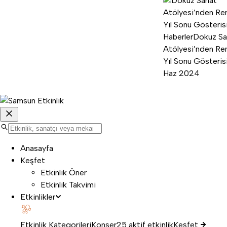
Haberler
Dokuz Sa
Atölyesi’nden Ren
Yıl Sonu Gösterisi
Haz 2024
Anasayfa
Keşfet
Etkinlik Öner
Etkinlik Takvimi
Etkinlikler
Etkinlik Kategorileri
Konser
25 aktif etkinlik
Keşfet