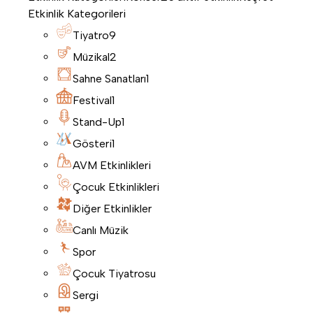
Etkinlik Kategorileri
Tiyatro
9
Müzikal
2
Sahne Sanatları
1
Festival
1
Stand-Up
1
Gösteri
1
AVM Etkinlikleri
Çocuk Etkinlikleri
Diğer Etkinlikler
Canlı Müzik
Spor
Çocuk Tiyatrosu
Sergi