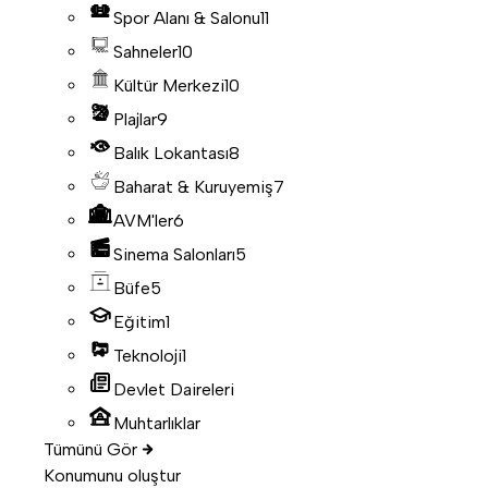
Spor Alanı & Salonu
11
Sahneler
10
Kültür Merkezi
10
Plajlar
9
Balık Lokantası
8
Baharat & Kuruyemiş
7
AVM'ler
6
Sinema Salonları
5
Büfe
5
Eğitim
1
Teknoloji
1
Devlet Daireleri
Muhtarlıklar
Tümünü Gör
Konumunu oluştur