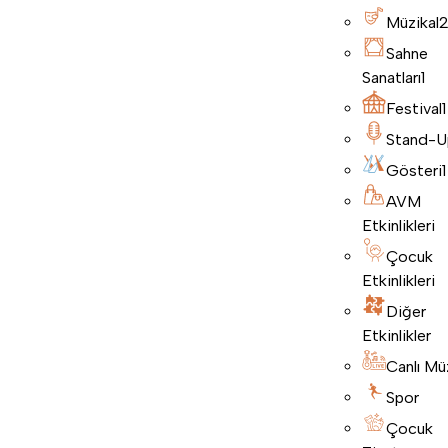
Müzikal
Sahne
Sanatları
1
Festival
1
Stand-U
Gösteri
1
AVM
Etkinlikleri
Çocuk
Etkinlikleri
Diğer
Etkinlikler
Canlı Mü
Spor
Çocuk