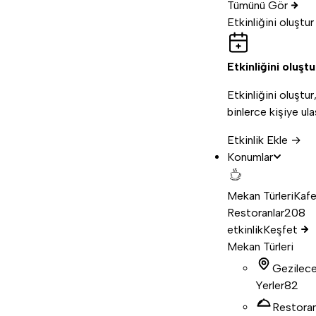
Tümünü Gör
Etkinliğini oluştur
Etkinliğini oluştu
Etkinliğini oluştur
binlerce kişiye ula
Etkinlik Ekle →
Konumlar
Mekan Türleri
Kafe
Restoranlar
208
etkinlik
Keşfet
Mekan Türleri
Gezilec
Yerler
82
Restora