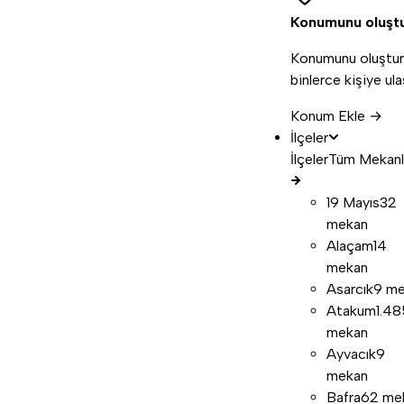
Konumunu oluşt
Konumunu oluştur
binlerce kişiye ula
Konum Ekle →
İlçeler
İlçeler
Tüm Mekanl
19 Mayıs
32
mekan
Alaçam
14
mekan
Asarcık
9 m
Atakum
1.48
mekan
Ayvacık
9
mekan
Bafra
62 me