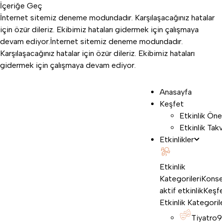
İçeriğe Geç
İnternet sitemiz deneme modundadır. Karşılaşacağınız hatalar
için özür dileriz. Ekibimiz hataları gidermek için çalışmaya
devam ediyor.
İnternet sitemiz deneme modundadır.
Karşılaşacağınız hatalar için özür dileriz. Ekibimiz hataları
gidermek için çalışmaya devam ediyor.
Anasayfa
Keşfet
Etkinlik Öne
Etkinlik Tak
Etkinlikler
Etkinlik
Kategorileri
Konse
aktif etkinlik
Keşf
Etkinlik Kategoril
Tiyatro
9