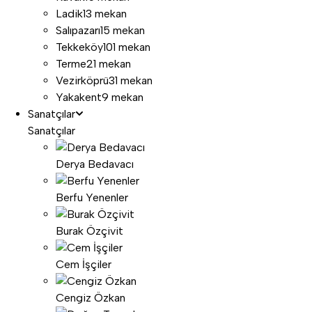
Ladik
13 mekan
Salıpazarı
15 mekan
Tekkeköy
101 mekan
Terme
21 mekan
Vezirköprü
31 mekan
Yakakent
9 mekan
Sanatçılar
Sanatçılar
Derya Bedavacı
Berfu Yenenler
Burak Özçivit
Cem İşçiler
Cengiz Özkan