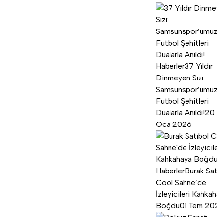
Haberler
37 Yıldır
Dinmeyen Sızı:
Samsunspor’umu
Futbol Şehitleri
Dualarla Anıldı!
20
Oca 2026
Haberler
Burak Sat
Cool Sahne’de
İzleyicileri Kahka
Boğdu
01 Tem 20