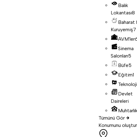
Balık
Lokantası
8
Baharat
Kuruyemiş
7
AVM'ler
Sinema
Salonları
5
Büfe
5
Eğitim
1
Teknoloj
Devlet
Daireleri
Muhtarlık
Tümünü Gör
Konumunu oluştur