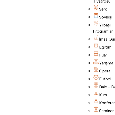
Tiyatrosu
Sergi
Söyleşi
Yılbaşı
Programları
İmza Gü
Eğitim
Fuar
Yarışma
Opera
Futbol
Bale - D
Kurs
Konfera
Seminer