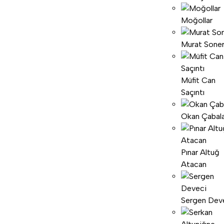
Moğollar
Murat Sone
Müfit Can
Saçıntı
Okan Çabal
Pınar Altuğ
Atacan
Sergen Dev