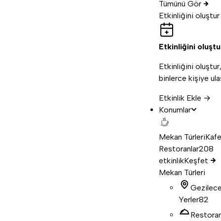
Tümünü Gör
Etkinliğini oluştur
Etkinliğini oluştu
Etkinliğini oluştur
binlerce kişiye ula
Etkinlik Ekle →
Konumlar
Mekan Türleri
Kafe
Restoranlar
208
etkinlik
Keşfet
Mekan Türleri
Gezilec
Yerler
82
Restora