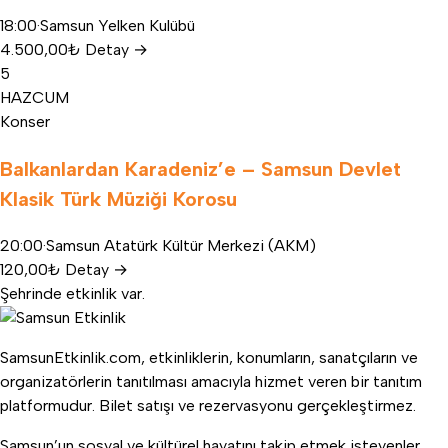
18:00
·
Samsun Yelken Kulübü
4.500,00₺
Detay
→
5
HAZ
CUM
Konser
Balkanlardan Karadeniz’e – Samsun Devlet
Klasik Türk Müziği Korosu
20:00
·
Samsun Atatürk Kültür Merkezi (AKM)
120,00₺
Detay
→
Şehrinde etkinlik var.
SamsunEtkinlik.com, etkinliklerin, konumların, sanatçıların ve
organizatörlerin tanıtılması amacıyla hizmet veren bir tanıtım
platformudur. Bilet satışı ve rezervasyonu gerçekleştirmez.
Samsun’un sosyal ve kültürel hayatını takip etmek isteyenler