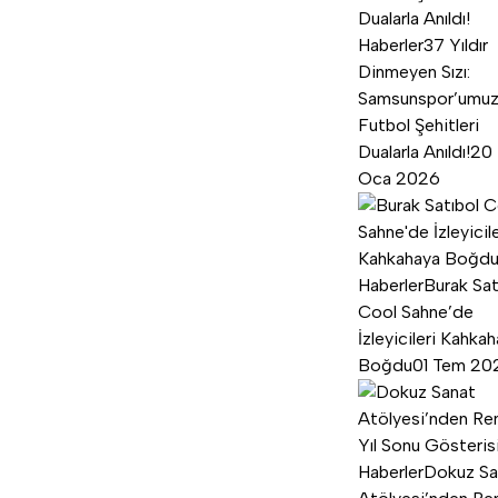
Haberler
37 Yıldır
Dinmeyen Sızı:
Samsunspor’umu
Futbol Şehitleri
Dualarla Anıldı!
20
Oca 2026
Haberler
Burak Sat
Cool Sahne’de
İzleyicileri Kahka
Boğdu
01 Tem 20
Haberler
Dokuz Sa