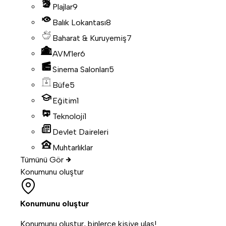
Plajlar
9
Balık Lokantası
8
Baharat & Kuruyemiş
7
AVM'ler
6
Sinema Salonları
5
Büfe
5
Eğitim
1
Teknoloji
1
Devlet Daireleri
Muhtarlıklar
Tümünü Gör
Konumunu oluştur
Konumunu oluştur
Konumunu oluştur, binlerce kişiye ulaş!