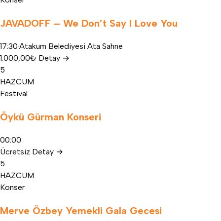
JAVADOFF – We Don’t Say I Love You
17:30
·
Atakum Belediyesi Ata Sahne
1.000,00₺
Detay
→
5
HAZ
CUM
Festival
Öykü Gürman Konseri
00:00
·
Ücretsiz
Detay
→
5
HAZ
CUM
Konser
Merve Özbey Yemekli Gala Gecesi