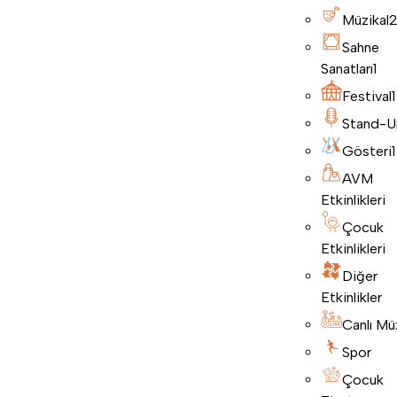
Müzikal
Sahne
Sanatları
1
Festival
1
Stand-U
Gösteri
1
AVM
Etkinlikleri
Çocuk
Etkinlikleri
Diğer
Etkinlikler
Canlı Mü
Spor
Çocuk