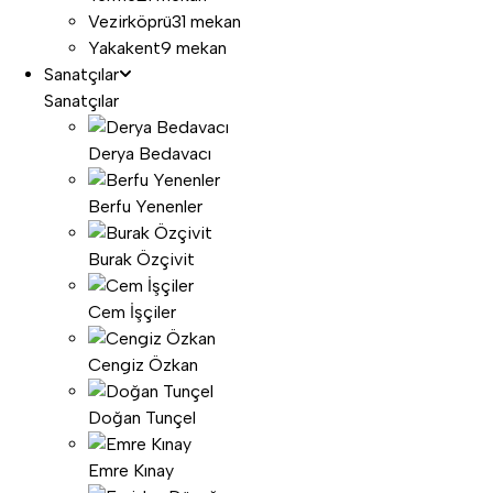
Vezirköprü
31 mekan
Yakakent
9 mekan
Sanatçılar
Sanatçılar
Derya Bedavacı
Berfu Yenenler
Burak Özçivit
Cem İşçiler
Cengiz Özkan
Doğan Tunçel
Emre Kınay