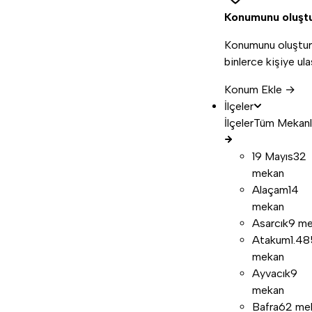
Konumunu oluşt
Konumunu oluştur
binlerce kişiye ula
Konum Ekle →
İlçeler
İlçeler
Tüm Mekanl
19 Mayıs
32
mekan
Alaçam
14
mekan
Asarcık
9 m
Atakum
1.48
mekan
Ayvacık
9
mekan
Bafra
62 me