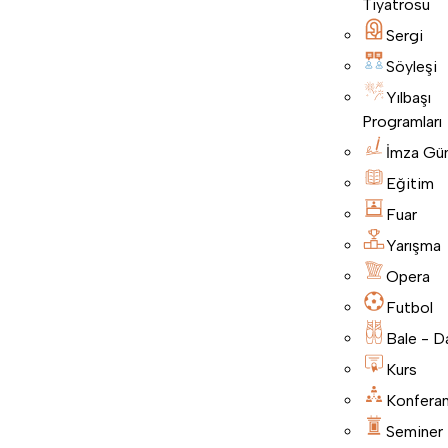
Tiyatrosu
Sergi
Söyleşi
Yılbaşı
Programları
İmza Gü
Eğitim
Fuar
Yarışma
Opera
Futbol
Bale - D
Kurs
Konfera
Seminer