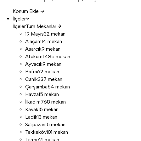
Konum Ekle →
İlçeler
İlçeler
Tüm Mekanlar
19 Mayıs
32 mekan
Alaçam
14 mekan
Asarcık
9 mekan
Atakum
1.485 mekan
Ayvacık
9 mekan
Bafra
62 mekan
Canik
337 mekan
Çarşamba
54 mekan
Havza
15 mekan
İlkadım
768 mekan
Kavak
15 mekan
Ladik
13 mekan
Salıpazarı
15 mekan
Tekkeköy
101 mekan
Terme
21 mekan