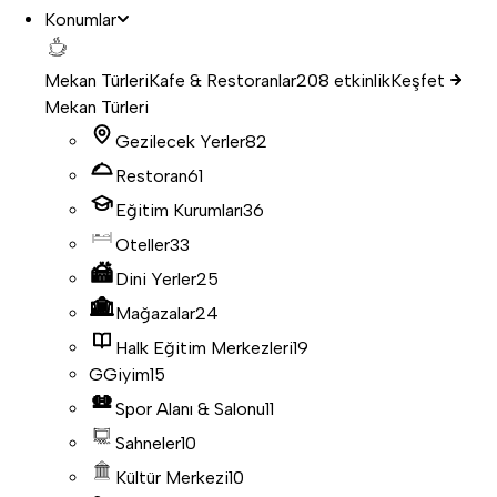
Konumlar
Mekan Türleri
Kafe & Restoranlar
208 etkinlik
Keşfet
Mekan Türleri
Gezilecek Yerler
82
Restoran
61
Eğitim Kurumları
36
Oteller
33
Dini Yerler
25
Mağazalar
24
Halk Eğitim Merkezleri
19
G
Giyim
15
Spor Alanı & Salonu
11
Sahneler
10
Kültür Merkezi
10