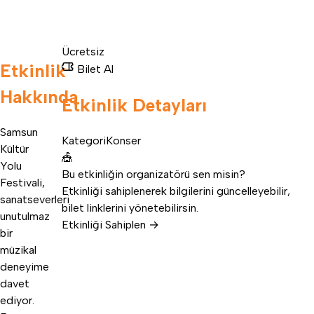
Ücretsiz
Etkinlik
Bilet Al
Hakkında
Etkinlik Detayları
Samsun
Kategori
Konser
Kültür
🎪
Yolu
Bu etkinliğin organizatörü sen misin?
Festivali,
Etkinliği sahiplenerek bilgilerini güncelleyebilir,
sanatseverleri
bilet linklerini yönetebilirsin.
unutulmaz
Etkinliği Sahiplen →
bir
müzikal
deneyime
davet
ediyor.