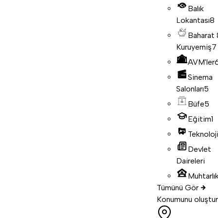
Balık
Lokantası
8
Baharat
Kuruyemiş
7
AVM'ler
Sinema
Salonları
5
Büfe
5
Eğitim
1
Teknoloj
Devlet
Daireleri
Muhtarlık
Tümünü Gör
Konumunu oluştur