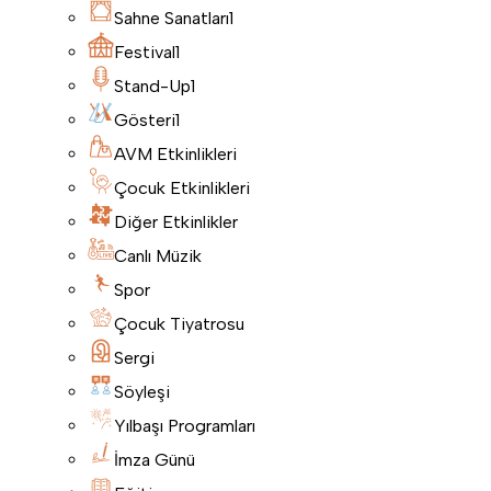
Sahne Sanatları
1
Festival
1
Stand-Up
1
Gösteri
1
AVM Etkinlikleri
Çocuk Etkinlikleri
Diğer Etkinlikler
Canlı Müzik
Spor
Çocuk Tiyatrosu
Sergi
Söyleşi
Yılbaşı Programları
İmza Günü