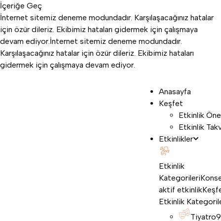
İçeriğe Geç
İnternet sitemiz deneme modundadır. Karşılaşacağınız hatalar
için özür dileriz. Ekibimiz hataları gidermek için çalışmaya
devam ediyor.
İnternet sitemiz deneme modundadır.
Karşılaşacağınız hatalar için özür dileriz. Ekibimiz hataları
gidermek için çalışmaya devam ediyor.
Anasayfa
Keşfet
Etkinlik Öne
Etkinlik Tak
Etkinlikler
Etkinlik
Kategorileri
Konse
aktif etkinlik
Keşf
Etkinlik Kategoril
Tiyatro
9