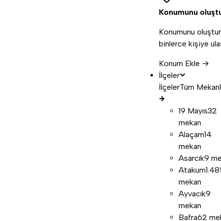
Konumunu oluşt
Konumunu oluştur
binlerce kişiye ula
Konum Ekle →
İlçeler
İlçeler
Tüm Mekanl
19 Mayıs
32
mekan
Alaçam
14
mekan
Asarcık
9 m
Atakum
1.48
mekan
Ayvacık
9
mekan
Bafra
62 me