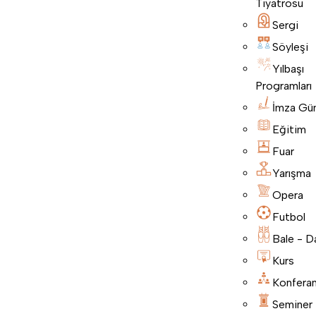
Tiyatrosu
Sergi
Söyleşi
Yılbaşı
Programları
İmza Gü
Eğitim
Fuar
Yarışma
Opera
Futbol
Bale - D
Kurs
Konfera
Seminer