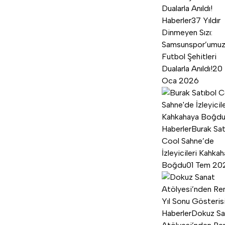
Haberler
37 Yıldır
Dinmeyen Sızı:
Samsunspor’umu
Futbol Şehitleri
Dualarla Anıldı!
20
Oca 2026
Haberler
Burak Sat
Cool Sahne’de
İzleyicileri Kahka
Boğdu
01 Tem 20
Haberler
Dokuz Sa