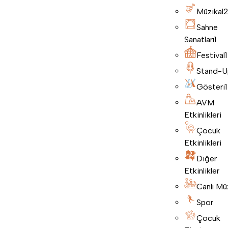
Müzikal
Sahne
Sanatları
1
Festival
1
Stand-U
Gösteri
1
AVM
Etkinlikleri
Çocuk
Etkinlikleri
Diğer
Etkinlikler
Canlı Mü
Spor
Çocuk