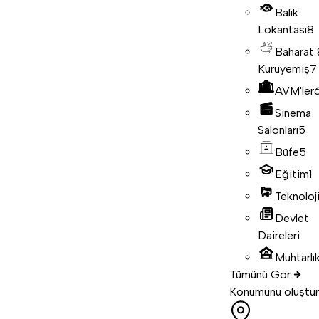
Balık
Lokantası
8
Baharat
Kuruyemiş
7
AVM'ler
Sinema
Salonları
5
Büfe
5
Eğitim
1
Teknoloj
Devlet
Daireleri
Muhtarlık
Tümünü Gör
Konumunu oluştur