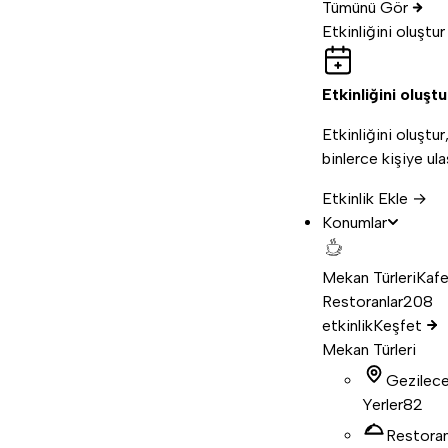
Tümünü Gör
Etkinliğini oluştur
Etkinliğini oluştu
Etkinliğini oluştur
binlerce kişiye ula
Etkinlik Ekle →
Konumlar
Mekan Türleri
Kafe
Restoranlar
208
etkinlik
Keşfet
Mekan Türleri
Gezilec
Yerler
82
Restora