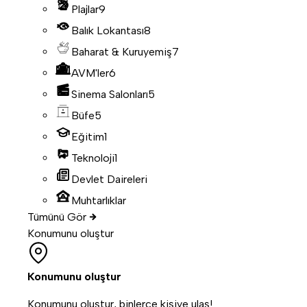
Plajlar
9
Balık Lokantası
8
Baharat & Kuruyemiş
7
AVM'ler
6
Sinema Salonları
5
Büfe
5
Eğitim
1
Teknoloji
1
Devlet Daireleri
Muhtarlıklar
Tümünü Gör
Konumunu oluştur
Konumunu oluştur
Konumunu oluştur, binlerce kişiye ulaş!