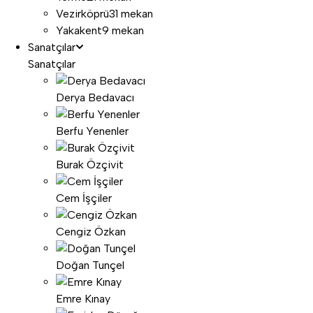
Vezirköprü
31 mekan
Yakakent
9 mekan
Sanatçılar
Sanatçılar
Derya Bedavacı
Berfu Yenenler
Burak Özçivit
Cem İşçiler
Cengiz Özkan
Doğan Tunçel
Emre Kınay