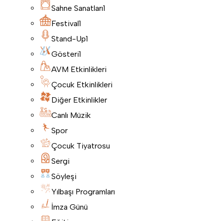
Sahne Sanatları
1
Festival
1
Stand-Up
1
Gösteri
1
AVM Etkinlikleri
Çocuk Etkinlikleri
Diğer Etkinlikler
Canlı Müzik
Spor
Çocuk Tiyatrosu
Sergi
Söyleşi
Yılbaşı Programları
İmza Günü