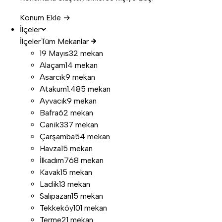
Konum Ekle →
İlçeler
İlçeler
Tüm Mekanlar
19 Mayıs
32 mekan
Alaçam
14 mekan
Asarcık
9 mekan
Atakum
1.485 mekan
Ayvacık
9 mekan
Bafra
62 mekan
Canik
337 mekan
Çarşamba
54 mekan
Havza
15 mekan
İlkadım
768 mekan
Kavak
15 mekan
Ladik
13 mekan
Salıpazarı
15 mekan
Tekkeköy
101 mekan
Terme
21 mekan