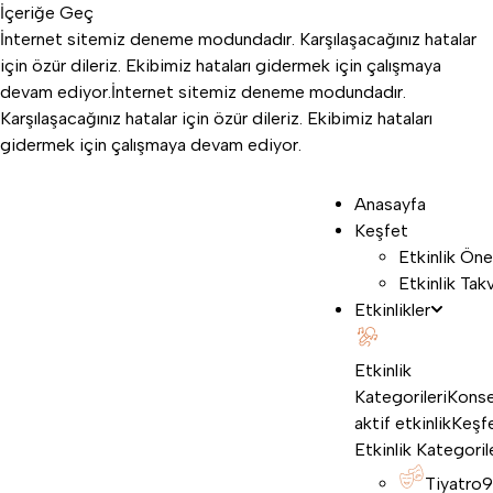
İçeriğe Geç
İnternet sitemiz deneme modundadır. Karşılaşacağınız hatalar
için özür dileriz. Ekibimiz hataları gidermek için çalışmaya
devam ediyor.
İnternet sitemiz deneme modundadır.
Karşılaşacağınız hatalar için özür dileriz. Ekibimiz hataları
gidermek için çalışmaya devam ediyor.
Anasayfa
Keşfet
Etkinlik Öne
Etkinlik Tak
Etkinlikler
Etkinlik
Kategorileri
Konse
aktif etkinlik
Keşf
Etkinlik Kategoril
Tiyatro
9