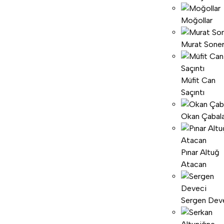
Moğollar
Murat Sone
Müfit Can
Saçıntı
Okan Çabal
Pınar Altuğ
Atacan
Sergen Dev