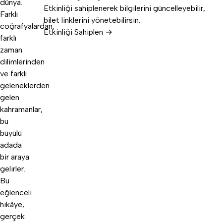
dünya.
Etkinliği sahiplenerek bilgilerini güncelleyebilir,
Farklı
bilet linklerini yönetebilirsin.
coğrafyalardan,
Etkinliği Sahiplen →
farklı
zaman
dilimlerinden
ve farklı
geleneklerden
gelen
kahramanlar,
bu
büyülü
adada
bir araya
gelirler.
Bu
eğlenceli
hikâye,
gerçek