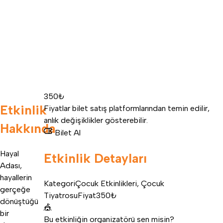
350₺
Etkinlik
Fiyatlar bilet satış platformlarından temin edilir,
anlık değişiklikler gösterebilir.
Hakkında
Bilet Al
Hayal
Etkinlik Detayları
Adası,
hayallerin
Kategori
Çocuk Etkinlikleri
,
Çocuk
gerçeğe
Tiyatrosu
Fiyat
350₺
dönüştüğü
🎪
bir
Bu etkinliğin organizatörü sen misin?