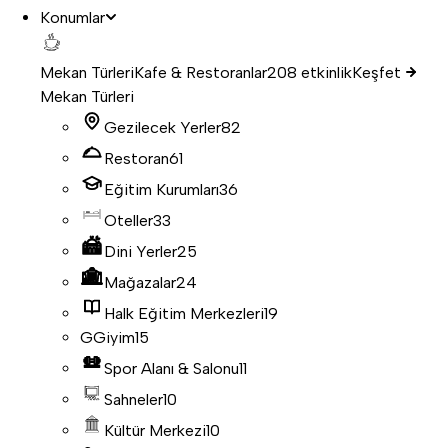
Konumlar
Mekan Türleri
Kafe & Restoranlar
208 etkinlik
Keşfet
Mekan Türleri
Gezilecek Yerler
82
Restoran
61
Eğitim Kurumları
36
Oteller
33
Dini Yerler
25
Mağazalar
24
Halk Eğitim Merkezleri
19
G
Giyim
15
Spor Alanı & Salonu
11
Sahneler
10
Kültür Merkezi
10