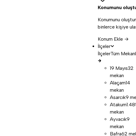
Konumunu oluşt
Konumunu oluştur
binlerce kişiye ula
Konum Ekle →
İlçeler
İlçeler
Tüm Mekanl
19 Mayıs
32
mekan
Alaçam
14
mekan
Asarcık
9 m
Atakum
1.48
mekan
Ayvacık
9
mekan
Bafra
62 me