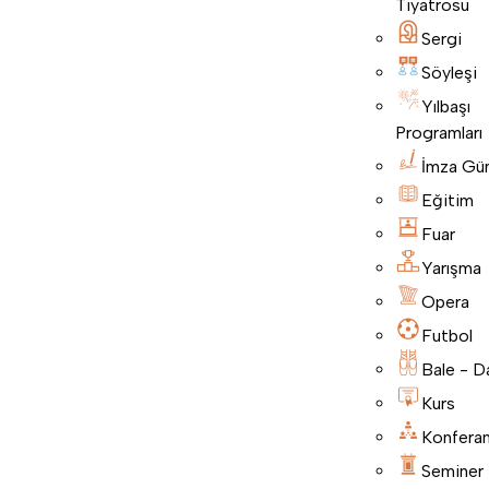
Tiyatrosu
Sergi
Söyleşi
Yılbaşı
Programları
İmza Gü
Eğitim
Fuar
Yarışma
Opera
Futbol
Bale - D
Kurs
Konfera
Seminer