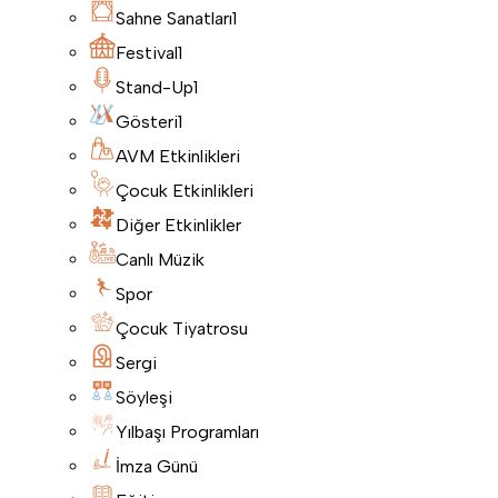
Sahne Sanatları
1
Festival
1
Stand-Up
1
Gösteri
1
AVM Etkinlikleri
Çocuk Etkinlikleri
Diğer Etkinlikler
Canlı Müzik
Spor
Çocuk Tiyatrosu
Sergi
Söyleşi
Yılbaşı Programları
İmza Günü