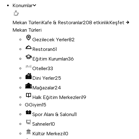
Konumlar
Mekan Türleri
Kafe & Restoranlar
208 etkinlik
Keşfet
Mekan Türleri
Gezilecek Yerler
82
Restoran
61
Eğitim Kurumları
36
Oteller
33
Dini Yerler
25
Mağazalar
24
Halk Eğitim Merkezleri
19
G
Giyim
15
Spor Alanı & Salonu
11
Sahneler
10
Kültür Merkezi
10