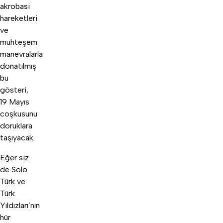
akrobasi
hareketleri
ve
muhteşem
manevralarla
donatılmış
bu
gösteri,
19 Mayıs
coşkusunu
doruklara
taşıyacak.
Eğer siz
de Solo
Türk ve
Türk
Yıldızları’nın
hür