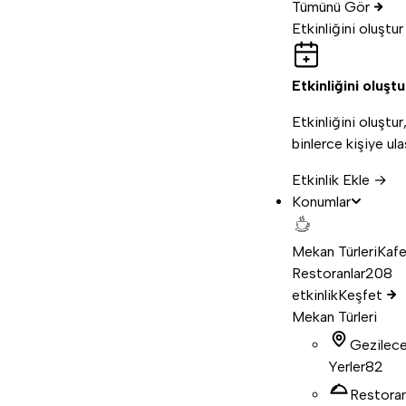
Tümünü Gör
Etkinliğini oluştur
Etkinliğini oluştu
Etkinliğini oluştur
binlerce kişiye ula
Etkinlik Ekle →
Konumlar
Mekan Türleri
Kafe
Restoranlar
208
etkinlik
Keşfet
Mekan Türleri
Gezilec
Yerler
82
Restora