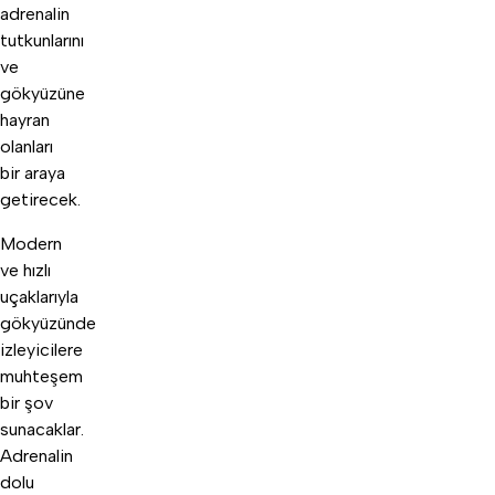
adrenalin
tutkunlarını
ve
gökyüzüne
hayran
olanları
bir araya
getirecek.
Modern
ve hızlı
uçaklarıyla
gökyüzünde
izleyicilere
muhteşem
bir şov
sunacaklar.
Adrenalin
dolu