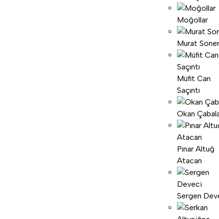
Moğollar
Murat Sone
Müfit Can
Saçıntı
Okan Çabal
Pınar Altuğ
Atacan
Sergen Dev