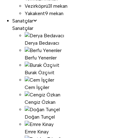
Vezirköprü
31 mekan
Yakakent
9 mekan
Sanatçılar
Sanatçılar
Derya Bedavacı
Berfu Yenenler
Burak Özçivit
Cem İşçiler
Cengiz Özkan
Doğan Tunçel
Emre Kınay