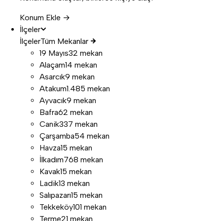
Konum Ekle →
İlçeler
İlçeler
Tüm Mekanlar
19 Mayıs
32 mekan
Alaçam
14 mekan
Asarcık
9 mekan
Atakum
1.485 mekan
Ayvacık
9 mekan
Bafra
62 mekan
Canik
337 mekan
Çarşamba
54 mekan
Havza
15 mekan
İlkadım
768 mekan
Kavak
15 mekan
Ladik
13 mekan
Salıpazarı
15 mekan
Tekkeköy
101 mekan
Terme
21 mekan