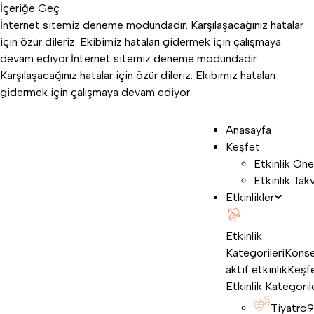
İçeriğe Geç
İnternet sitemiz deneme modundadır. Karşılaşacağınız hatalar
için özür dileriz. Ekibimiz hataları gidermek için çalışmaya
devam ediyor.
İnternet sitemiz deneme modundadır.
Karşılaşacağınız hatalar için özür dileriz. Ekibimiz hataları
gidermek için çalışmaya devam ediyor.
Anasayfa
Keşfet
Etkinlik Öne
Etkinlik Tak
Etkinlikler
Etkinlik
Kategorileri
Konse
aktif etkinlik
Keşf
Etkinlik Kategoril
Tiyatro
9