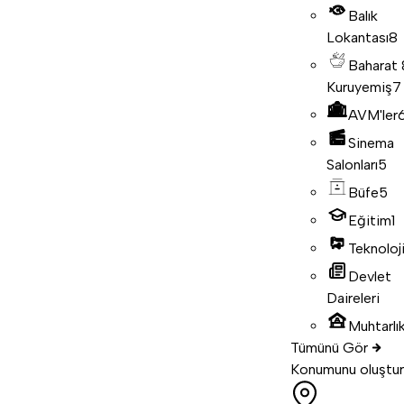
Balık
Lokantası
8
Baharat
Kuruyemiş
7
AVM'ler
Sinema
Salonları
5
Büfe
5
Eğitim
1
Teknoloj
Devlet
Daireleri
Muhtarlık
Tümünü Gör
Konumunu oluştur