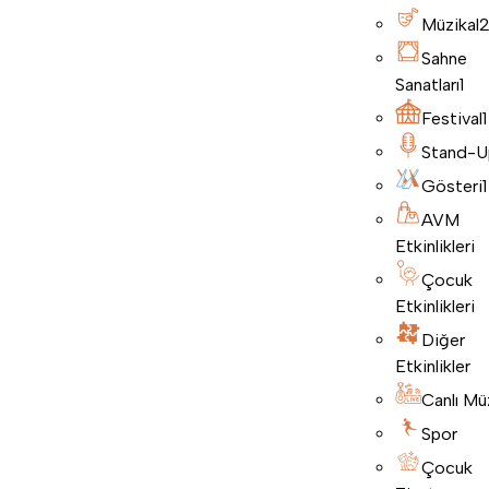
Müzikal
Sahne
Sanatları
1
Festival
1
Stand-U
Gösteri
1
AVM
Etkinlikleri
Çocuk
Etkinlikleri
Diğer
Etkinlikler
Canlı Mü
Spor
Çocuk