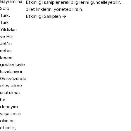
Bayramı’na
Etkinliği sahiplenerek bilgilerini güncelleyebilir,
Solo
bilet linklerini yönetebilirsin.
Türk,
Etkinliği Sahiplen →
Türk
Yıldızları
ve Hür
Jet’in
nefes
kesen
gösterisiyle
hazırlanıyor.
Gökyüzünde
izleyicilere
unutulmaz
bir
deneyim
yaşatacak
olan bu
etkinlik,