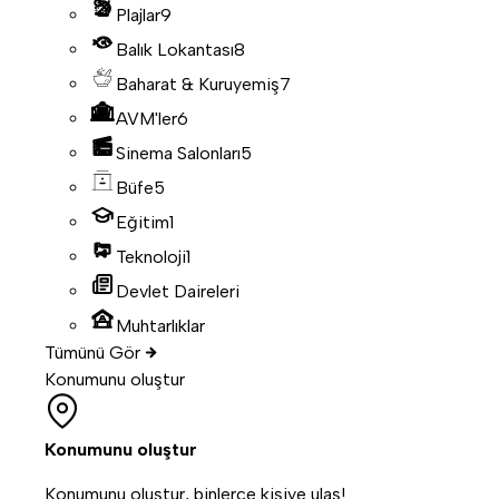
Plajlar
9
Balık Lokantası
8
Baharat & Kuruyemiş
7
AVM'ler
6
Sinema Salonları
5
Büfe
5
Eğitim
1
Teknoloji
1
Devlet Daireleri
Muhtarlıklar
Tümünü Gör
Konumunu oluştur
Konumunu oluştur
Konumunu oluştur, binlerce kişiye ulaş!