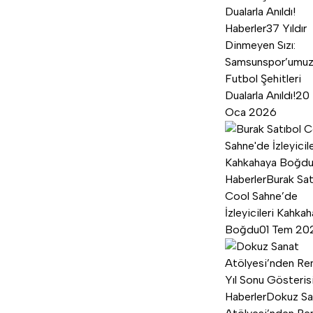
Haberler
37 Yıldır
Dinmeyen Sızı:
Samsunspor’umu
Futbol Şehitleri
Dualarla Anıldı!
20
Oca 2026
Haberler
Burak Sat
Cool Sahne’de
İzleyicileri Kahka
Boğdu
01 Tem 20
Haberler
Dokuz Sa