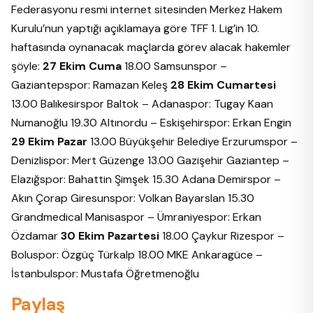
Federasyonu resmi internet sitesinden Merkez Hakem
Kurulu’nun yaptığı açıklamaya göre TFF 1. Lig’in 10.
haftasında oynanacak maçlarda görev alacak hakemler
şöyle:
27 Ekim Cuma
18.00 Samsunspor –
Gaziantepspor: Ramazan Keleş
28 Ekim Cumartesi
13.00 Balıkesirspor Baltok – Adanaspor: Tugay Kaan
Numanoğlu 19.30 Altınordu – Eskişehirspor: Erkan Engin
29 Ekim Pazar
13.00 Büyükşehir Belediye Erzurumspor –
Denizlispor: Mert Güzenge 13.00 Gazişehir Gaziantep –
Elazığspor: Bahattin Şimşek 15.30 Adana Demirspor –
Akın Çorap Giresunspor: Volkan Bayarslan 15.30
Grandmedical Manisaspor – Ümraniyespor: Erkan
Özdamar
30 Ekim Pazartesi
18.00 Çaykur Rizespor –
Boluspor: Özgüç Türkalp 18.00 MKE Ankaragüce –
İstanbulspor: Mustafa Öğretmenoğlu
Paylaş