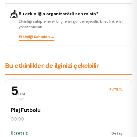
🎪
Bu etkinliğin organizatörü sen misin?
Etkinliği sahiplenerek bilgilerini güncelleyebilir, bilet linklerini
yönetebilirsin.
Etkinliği Sahiplen →
Bu etkinlikler de ilginizi çekebilir
5
FUTBOL
TEM
PAZ
Plaj Futbolu
00:00
·
Ücretsiz
Detay
→