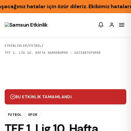
ğınız hatalar için özür dileriz. Ekibimiz hataları
ETKİNLİKLER
/
FUTBOL
/
TFF 1. LIG 10. HAFTA SAMSUNSPOR – GAZIANTEPSPOR
BU ETKINLIK TAMAMLANDI.
FUTBOL
SPOR
TFF 1. Lig 10. Hafta