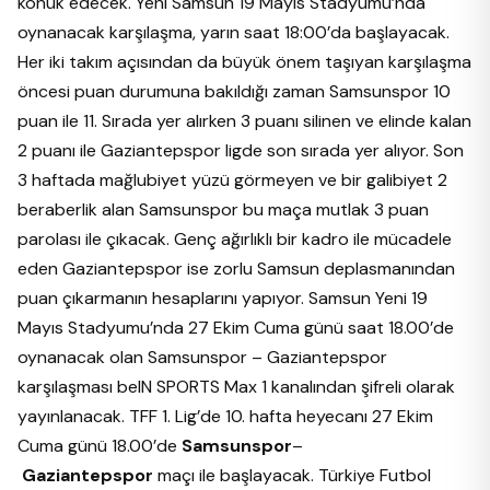
konuk edecek. Yeni Samsun 19 Mayıs Stadyumu’nda
oynanacak karşılaşma, yarın saat 18:00’da başlayacak.
Her iki takım açısından da büyük önem taşıyan karşılaşma
öncesi puan durumuna bakıldığı zaman Samsunspor 10
puan ile 11. Sırada yer alırken 3 puanı silinen ve elinde kalan
2 puanı ile Gaziantepspor ligde son sırada yer alıyor. Son
3 haftada mağlubiyet yüzü görmeyen ve bir galibiyet 2
beraberlik alan Samsunspor bu maça mutlak 3 puan
parolası ile çıkacak. Genç ağırlıklı bir kadro ile mücadele
eden Gaziantepspor ise zorlu Samsun deplasmanından
puan çıkarmanın hesaplarını yapıyor. Samsun Yeni 19
Mayıs Stadyumu’nda 27 Ekim Cuma günü saat 18.00’de
oynanacak olan Samsunspor – Gaziantepspor
karşılaşması beIN SPORTS Max 1 kanalından şifreli olarak
yayınlanacak. TFF 1. Lig’de 10. hafta heyecanı 27 Ekim
Cuma günü 18.00’de
Samsunspor
–
Gaziantepspor
maçı ile başlayacak. Türkiye Futbol