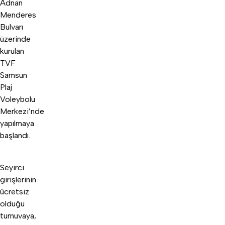
Adnan
Menderes
B
ulvarı
üzerinde
kurulan
TVF
Samsun
Plaj
Voleybolu
Merkezi’nde
yapılmaya
başlandı.
Seyirci
girişlerinin
ücretsiz
olduğu
turnuvaya,