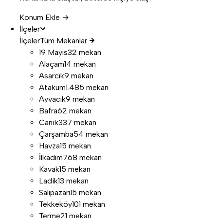
Konum Ekle →
İlçeler
İlçeler
Tüm Mekanlar
19 Mayıs
32 mekan
Alaçam
14 mekan
Asarcık
9 mekan
Atakum
1.485 mekan
Ayvacık
9 mekan
Bafra
62 mekan
Canik
337 mekan
Çarşamba
54 mekan
Havza
15 mekan
İlkadım
768 mekan
Kavak
15 mekan
Ladik
13 mekan
Salıpazarı
15 mekan
Tekkeköy
101 mekan
Terme
21 mekan