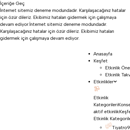
İçeriğe Geç
İnternet sitemiz deneme modundadır. Karşılaşacağınız hatalar
için özür dileriz. Ekibimiz hataları gidermek için çalışmaya
devam ediyor.
İnternet sitemiz deneme modundadır.
Karşılaşacağınız hatalar için özür dileriz. Ekibimiz hataları
gidermek için çalışmaya devam ediyor.
Anasayfa
Keşfet
Etkinlik Öne
Etkinlik Tak
Etkinlikler
Etkinlik
Kategorileri
Konse
aktif etkinlik
Keşf
Etkinlik Kategoril
Tiyatro
9