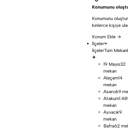
Konumunu oluşt
Konumunu oluştur
binlerce kişiye ula
Konum Ekle →
İlçeler
İlçeler
Tüm Mekanl
19 Mayıs
32
mekan
Alaçam
14
mekan
Asarcık
9 m
Atakum
1.48
mekan
Ayvacık
9
mekan
Bafra
62 me