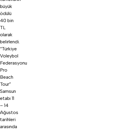
büyük
ödülü
40 bin
TL
olarak
belirlendi.
“Türkiye
Voleybol
Federasyonu
Pro
Beach
Tour”
Samsun
etabı 11
– 14
Ağustos
tarihleri
arasında