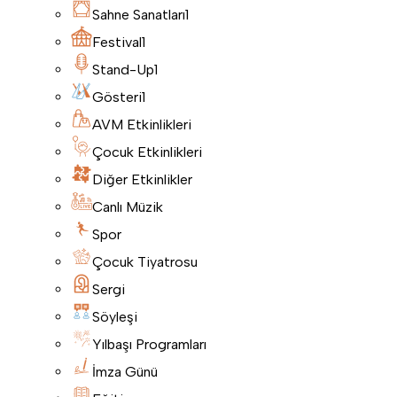
Sahne Sanatları
1
Festival
1
Stand-Up
1
Gösteri
1
AVM Etkinlikleri
Çocuk Etkinlikleri
Diğer Etkinlikler
Canlı Müzik
Spor
Çocuk Tiyatrosu
Sergi
Söyleşi
Yılbaşı Programları
İmza Günü