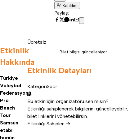
Katıldım
Paylaş:
Ücretsiz
Etkinlik
Bilet bilgisi güncelleniyor
Hakkında
Etkinlik Detayları
Türkiye
Voleybol
Kategori
Spor
Federasyonu
🎪
Pro
Bu etkinliğin organizatörü sen misin?
Beach
Etkinliği sahiplenerek bilgilerini güncelleyebilir,
Tour
bilet linklerini yönetebilirsin.
Samsun
Etkinliği Sahiplen →
etabı
bugün