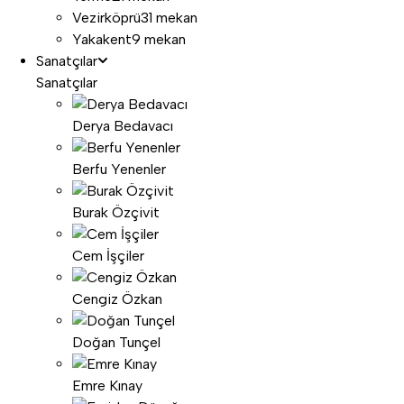
Vezirköprü
31 mekan
Yakakent
9 mekan
Sanatçılar
Sanatçılar
Derya Bedavacı
Berfu Yenenler
Burak Özçivit
Cem İşçiler
Cengiz Özkan
Doğan Tunçel
Emre Kınay