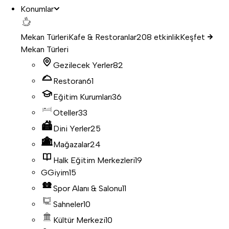
Konumlar
Mekan Türleri
Kafe & Restoranlar
208 etkinlik
Keşfet
Mekan Türleri
Gezilecek Yerler
82
Restoran
61
Eğitim Kurumları
36
Oteller
33
Dini Yerler
25
Mağazalar
24
Halk Eğitim Merkezleri
19
G
Giyim
15
Spor Alanı & Salonu
11
Sahneler
10
Kültür Merkezi
10