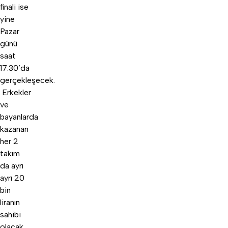
finali ise
yine
Pazar
günü
saat
17.30’da
gerçekleşecek.
Erkekler
ve
bayanlarda
kazanan
her 2
takım
da ayrı
ayrı 20
bin
liranın
sahibi
olacak.