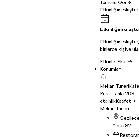
Tümünü Gör
Etkinliğini oluştur
Etkinliğini oluştu
Etkinliğini oluştur
binlerce kişiye ula
Etkinlik Ekle →
Konumlar
Mekan Türleri
Kafe
Restoranlar
208
etkinlik
Keşfet
Mekan Türleri
Gezilec
Yerler
82
Restora