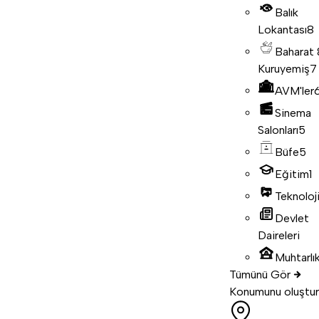
Balık
Lokantası
8
Baharat
Kuruyemiş
7
AVM'ler
Sinema
Salonları
5
Büfe
5
Eğitim
1
Teknoloj
Devlet
Daireleri
Muhtarlık
Tümünü Gör
Konumunu oluştur