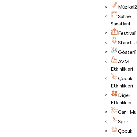
Müzikal
Sahne
Sanatları
1
Festival
1
Stand-U
Gösteri
1
AVM
Etkinlikleri
Çocuk
Etkinlikleri
Diğer
Etkinlikler
Canlı Mü
Spor
Çocuk