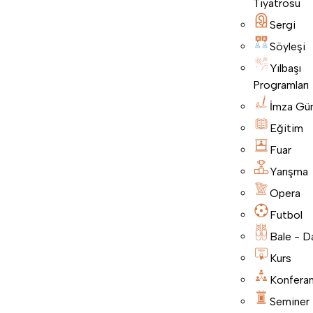
Tiyatrosu
Sergi
Söyleşi
Yılbaşı
Programları
İmza Gü
Eğitim
Fuar
Yarışma
Opera
Futbol
Bale - D
Kurs
Konfera
Seminer