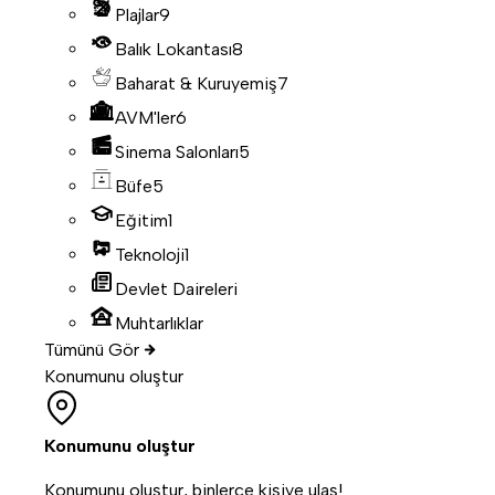
Plajlar
9
Balık Lokantası
8
Baharat & Kuruyemiş
7
AVM'ler
6
Sinema Salonları
5
Büfe
5
Eğitim
1
Teknoloji
1
Devlet Daireleri
Muhtarlıklar
Tümünü Gör
Konumunu oluştur
Konumunu oluştur
Konumunu oluştur, binlerce kişiye ulaş!