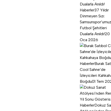
Haberler
37 Yıldır
Dinmeyen Sızı:
Samsunspor’umu
Futbol Şehitleri
Dualarla Anıldı!
20
Oca 2026
Haberler
Burak Sat
Cool Sahne’de
İzleyicileri Kahka
Boğdu
01 Tem 20
Haberler
Dokuz Sa