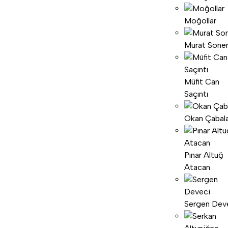
Moğollar
Murat Sone
Müfit Can
Saçıntı
Okan Çabal
Pınar Altuğ
Atacan
Sergen Dev