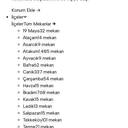
Konum Ekle →
İlçeler
İlçeler
Tüm Mekanlar
19 Mayıs
32 mekan
Alaçam
14 mekan
Asarcık
9 mekan
Atakum
1.485 mekan
Ayvacık
9 mekan
Bafra
62 mekan
Canik
337 mekan
Çarşamba
54 mekan
Havza
15 mekan
İlkadım
768 mekan
Kavak
15 mekan
Ladik
13 mekan
Salıpazarı
15 mekan
Tekkeköy
101 mekan
Terme
21 mekan