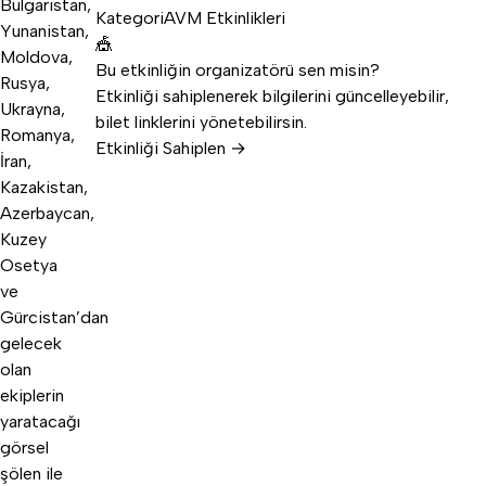
Bulgaristan,
Kategori
AVM Etkinlikleri
Yunanistan,
🎪
Moldova,
Bu etkinliğin organizatörü sen misin?
Rusya,
Etkinliği sahiplenerek bilgilerini güncelleyebilir,
Ukrayna,
bilet linklerini yönetebilirsin.
Romanya,
Etkinliği Sahiplen →
İran,
Kazakistan,
Azerbaycan,
Kuzey
Osetya
ve
Gürcistan’dan
gelecek
olan
ekiplerin
yaratacağı
görsel
şölen ile