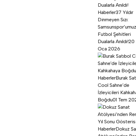
Haberler
37 Yıldır
Dinmeyen Sızı:
Samsunspor’umu
Futbol Şehitleri
Dualarla Anıldı!
20
Oca 2026
Haberler
Burak Sat
Cool Sahne’de
İzleyicileri Kahka
Boğdu
01 Tem 20
Haberler
Dokuz Sa