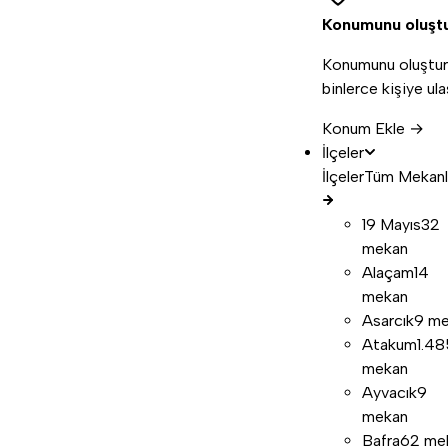
Konumunu oluşt
Konumunu oluştur
binlerce kişiye ula
Konum Ekle →
İlçeler
İlçeler
Tüm Mekanl
19 Mayıs
32
mekan
Alaçam
14
mekan
Asarcık
9 m
Atakum
1.48
mekan
Ayvacık
9
mekan
Bafra
62 me