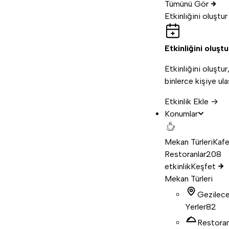
Tümünü Gör
Etkinliğini oluştur
Etkinliğini oluştu
Etkinliğini oluştur
binlerce kişiye ula
Etkinlik Ekle →
Konumlar
Mekan Türleri
Kafe
Restoranlar
208
etkinlik
Keşfet
Mekan Türleri
Gezilec
Yerler
82
Restora