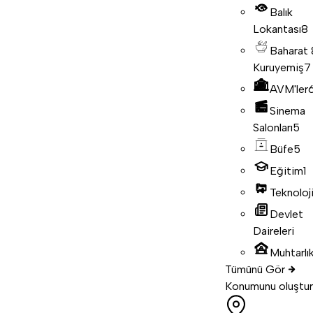
Balık
Lokantası
8
Baharat
Kuruyemiş
7
AVM'ler
Sinema
Salonları
5
Büfe
5
Eğitim
1
Teknoloj
Devlet
Daireleri
Muhtarlık
Tümünü Gör
Konumunu oluştur