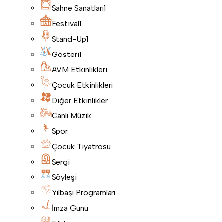
Sahne Sanatları
1
Festival
1
Stand-Up
1
Gösteri
1
AVM Etkinlikleri
Çocuk Etkinlikleri
Diğer Etkinlikler
Canlı Müzik
Spor
Çocuk Tiyatrosu
Sergi
Söyleşi
Yılbaşı Programları
İmza Günü