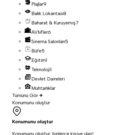
Plajlar
9
Balık Lokantası
8
Baharat & Kuruyemiş
7
AVM'ler
6
Sinema Salonları
5
Büfe
5
Eğitim
1
Teknoloji
1
Devlet Daireleri
Muhtarlıklar
Tümünü Gör
Konumunu oluştur
Konumunu oluştur
Konumunu oluştur, binlerce kişiye ulaş!