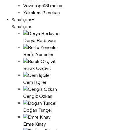
Vezirköprü
31 mekan
Yakakent
9 mekan
Sanatçılar
Sanatçılar
Derya Bedavacı
Berfu Yenenler
Burak Özçivit
Cem İşçiler
Cengiz Özkan
Doğan Tunçel
Emre Kınay