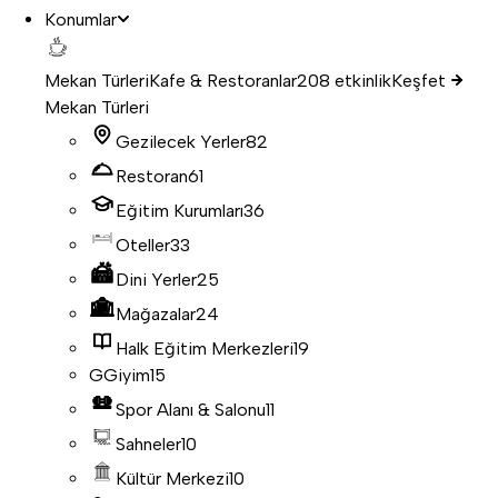
Konumlar
Mekan Türleri
Kafe & Restoranlar
208 etkinlik
Keşfet
Mekan Türleri
Gezilecek Yerler
82
Restoran
61
Eğitim Kurumları
36
Oteller
33
Dini Yerler
25
Mağazalar
24
Halk Eğitim Merkezleri
19
G
Giyim
15
Spor Alanı & Salonu
11
Sahneler
10
Kültür Merkezi
10