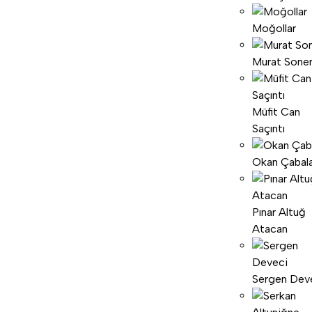
Moğollar
Murat Sone
Müfit Can
Saçıntı
Okan Çabal
Pınar Altuğ
Atacan
Sergen Dev