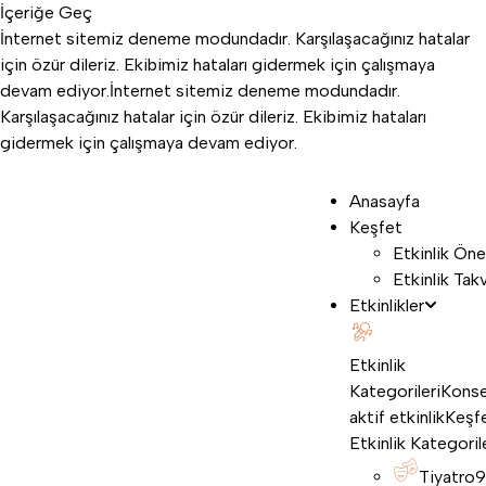
İçeriğe Geç
İnternet sitemiz deneme modundadır. Karşılaşacağınız hatalar
için özür dileriz. Ekibimiz hataları gidermek için çalışmaya
devam ediyor.
İnternet sitemiz deneme modundadır.
Karşılaşacağınız hatalar için özür dileriz. Ekibimiz hataları
gidermek için çalışmaya devam ediyor.
Anasayfa
Keşfet
Etkinlik Öne
Etkinlik Tak
Etkinlikler
Etkinlik
Kategorileri
Konse
aktif etkinlik
Keşf
Etkinlik Kategoril
Tiyatro
9