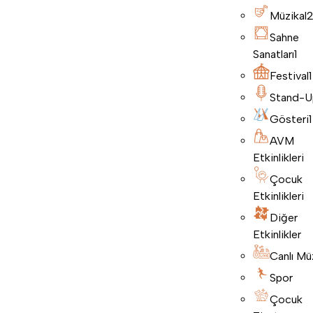
Müzikal
Sahne
Sanatları
1
Festival
1
Stand-U
Gösteri
1
AVM
Etkinlikleri
Çocuk
Etkinlikleri
Diğer
Etkinlikler
Canlı Mü
Spor
Çocuk