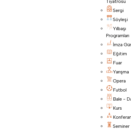
Tiyatrosu
Sergi
Söyleşi
Yılbaşı
Programları
İmza Gü
Eğitim
Fuar
Yarışma
Opera
Futbol
Bale - D
Kurs
Konfera
Seminer