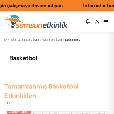
çin çalışmaya devam ediyor.
İnternet sitemi
ANA SAYFA
/
ETKINLIKLER
/
KATEGORILER
/
BASKETBOL
Basketbol
Tamamlanmış Basketbol
Etkinlikleri
42
BASKETBOL
TAMAMLANDI