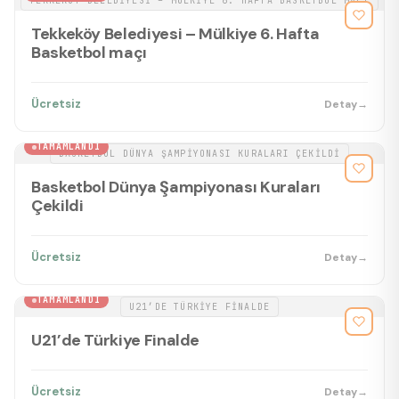
TEKKEKÖY BELEDIYESI – MÜLKIYE 6. HAFTA BASKETBOL MAÇI
Tekkeköy Belediyesi – Mülkiye 6. Hafta
Basketbol maçı
Ücretsiz
Detay
→
BASKETBOL
TAMAMLANDI
BASKETBOL DÜNYA ŞAMPIYONASI KURALARI ÇEKILDI
Basketbol Dünya Şampiyonası Kuraları
Çekildi
Ücretsiz
Detay
→
BASKETBOL
TAMAMLANDI
U21’DE TÜRKIYE FINALDE
U21’de Türkiye Finalde
Ücretsiz
Detay
→