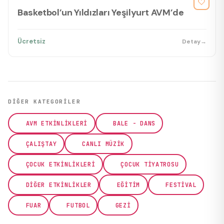
Basketbol’un Yıldızları Yeşilyurt AVM’de
Ücretsiz
Detay
→
DIĞER KATEGORILER
AVM ETKINLIKLERI
BALE - DANS
ÇALIŞTAY
CANLI MÜZIK
ÇOCUK ETKINLIKLERI
ÇOCUK TIYATROSU
DIĞER ETKINLIKLER
EĞITIM
FESTIVAL
FUAR
FUTBOL
GEZI