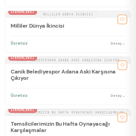
BASKETBOL
TAMAMLANDI
MILLILER DÜNYA İKINCISI
Milliler Dünya İkincisi
Ücretsiz
Detay
→
BASKETBOL
TAMAMLANDI
CANIK BELEDIYESPOR ADANA ASKI KARŞISINA ÇIKIYOR
Canik Belediyespor Adana Aski Karşısına
Çıkıyor
Ücretsiz
Detay
→
BASKETBOL
TAMAMLANDI
TEMSILCILERIMIZIN BU HAFTA OYNAYACAĞI KARŞILAŞMALAR
Temsilcilerimizin Bu Hafta Oynayacağı
Karşılaşmalar