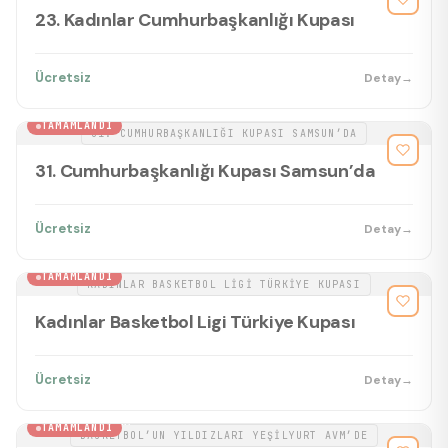
23. Kadınlar Cumhurbaşkanlığı Kupası
Ücretsiz
Detay
→
BASKETBOL
TAMAMLANDI
31. CUMHURBAŞKANLIĞI KUPASI SAMSUN’DA
31. Cumhurbaşkanlığı Kupası Samsun’da
Ücretsiz
Detay
→
BASKETBOL
TAMAMLANDI
KADINLAR BASKETBOL LIGI TÜRKIYE KUPASI
Kadınlar Basketbol Ligi Türkiye Kupası
Ücretsiz
Detay
→
AVM ETKINLIKLERI
TAMAMLANDI
BASKETBOL’UN YILDIZLARI YEŞILYURT AVM’DE