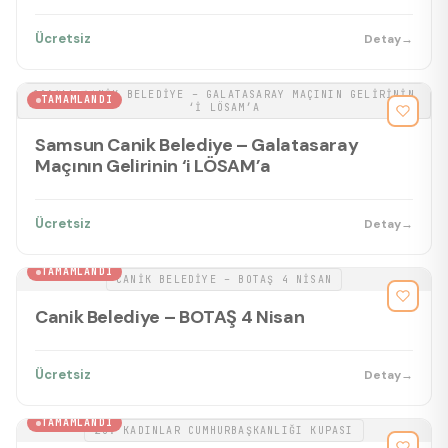
Ücretsiz
Detay
→
SAMSUN CANIK BELEDIYE – GALATASARAY MAÇININ GELIRININ
BASKETBOL
TAMAMLANDI
‘I LÖSAM’A
Samsun Canik Belediye – Galatasaray
Maçının Gelirinin ‘i LÖSAM’a
Ücretsiz
Detay
→
BASKETBOL
TAMAMLANDI
CANIK BELEDIYE – BOTAŞ 4 NISAN
Canik Belediye – BOTAŞ 4 Nisan
Ücretsiz
Detay
→
BASKETBOL
TAMAMLANDI
23. KADINLAR CUMHURBAŞKANLIĞI KUPASI