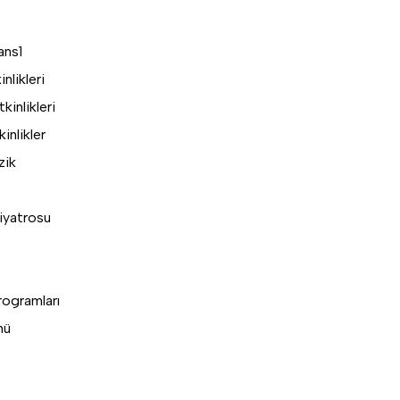
ans
1
nlikleri
inlikleri
inlikler
zik
iyatrosu
rogramları
nü