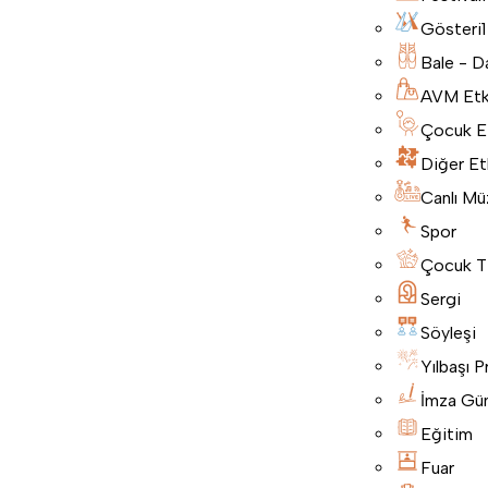
Gösteri
1
Bale - D
AVM Etki
Çocuk Etk
Diğer Etk
Canlı Mü
Spor
Çocuk T
Sergi
Söyleşi
Yılbaşı P
İmza Gü
Eğitim
Fuar