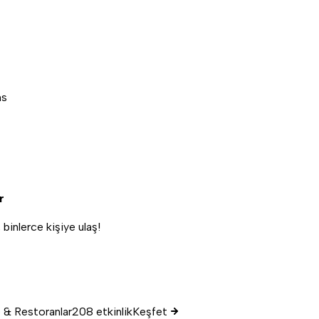
ns
r
, binlerce kişiye ulaş!
 & Restoranlar
208 etkinlik
Keşfet