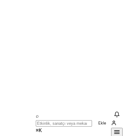
⌕
Ekle
⌘K