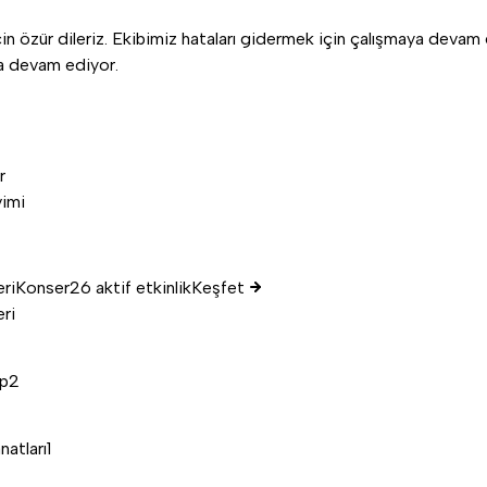
n özür dileriz. Ekibimiz hataları gidermek için çalışmaya devam 
aya devam ediyor.
r
vimi
eri
Konser
26 aktif etkinlik
Keşfet
eri
p
2
2
natları
1