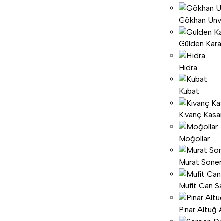
Gökhan Ünv
Gülden Kar
Hidra
Kubat
Kıvanç Kasa
Moğollar
Murat Sone
Müfit Can Sa
Pınar Altuğ