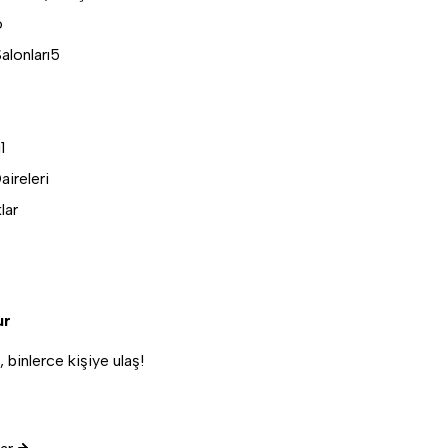
6
alonları
5
i
1
aireleri
lar
ur
binlerce kişiye ulaş!