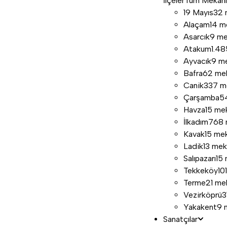
İlçeler
Tüm Mekan
19 Mayıs
32 
Alaçam
14 m
Asarcık
9 m
Atakum
1.4
Ayvacık
9 m
Bafra
62 me
Canik
337 m
Çarşamba
5
Havza
15 me
İlkadım
768 
Kavak
15 me
Ladik
13 me
Salıpazarı
15
Tekkeköy
10
Terme
21 me
Vezirköprü
3
Yakakent
9 
Sanatçılar