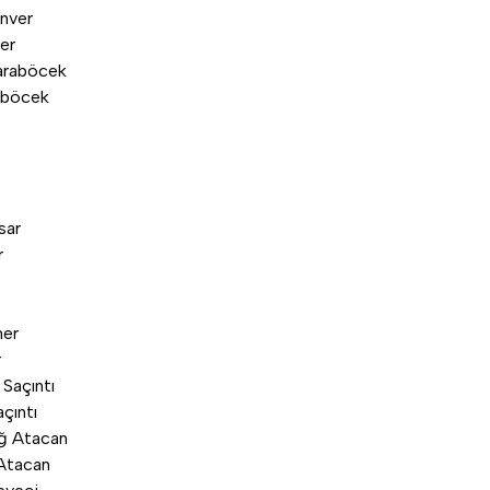
er
aböcek
r
r
çıntı
 Atacan