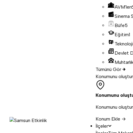
AVM'ler
Sinema S
Büfe
5
Eğitim
1
Teknoloj
Devlet D
Muhtarlık
Tümünü Gör
Konumunu oluştur
Konumunu oluşt
Konumunu oluştur, 
Konum Ekle →
İlçeler