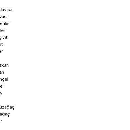
vacı
ler
it
an
el
zağaç