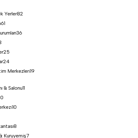
k Yerler
82
n
61
urumları
36
3
er
25
ar
24
tim Merkezleri
19
nı & Salonu
11
10
erkezi
10
kantası
8
& Kuruyemiş
7