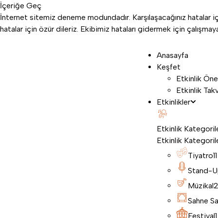
İçeriğe Geç
İnternet sitemiz deneme modundadır. Karşılaşacağınız hatalar içi
hatalar için özür dileriz. Ekibimiz hataları gidermek için çalışm
Anasayfa
Keşfet
Etkinlik Öne
Etkinlik Tak
Etkinlikler
Etkinlik Kategoril
Etkinlik Kategoril
Tiyatro
11
Stand-U
Müzikal
Sahne Sa
Festival
1