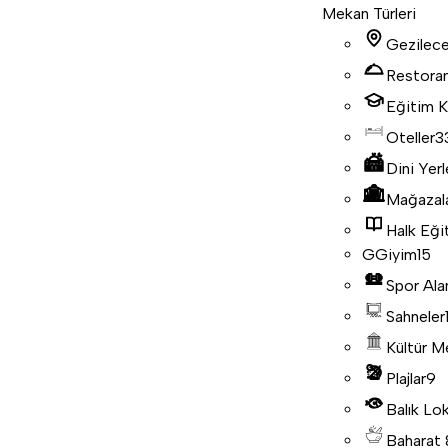
Mekan Türleri
Gezilece
Restora
Eğitim K
Oteller
3
Dini Yerl
Mağazal
Halk Eği
G
Giyim
15
Spor Ala
Sahneler
Kültür M
Plajlar
9
Balık Lo
Baharat 