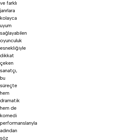
ve farklı
janrlara
kolayca
uyum
sağlayabilen
oyunculuk
esnekliğiyle
dikkat
çeken
sanatçı,
bu
süreçte
hem
dramatik
hem de
komedi
performanslarıyla
adından
söz