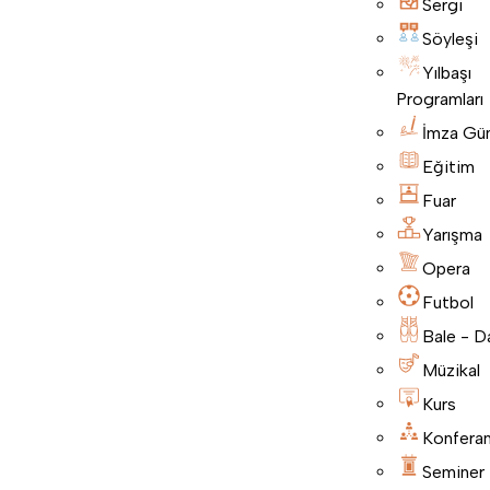
Sergi
Söyleşi
Yılbaşı
Programları
İmza Gü
Eğitim
Fuar
Yarışma
Opera
Futbol
Bale - D
Müzikal
Kurs
Konfera
Seminer