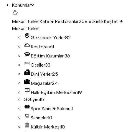
Konumlar
Mekan Türleri
Kafe & Restoranlar
208 etkinlik
Keşfet
Mekan Türleri
Gezilecek Yerler
82
Restoran
61
Eğitim Kurumları
36
Oteller
33
Dini Yerler
25
Mağazalar
24
Halk Eğitim Merkezleri
19
G
Giyim
15
Spor Alanı & Salonu
11
Sahneler
10
Kültür Merkezi
10