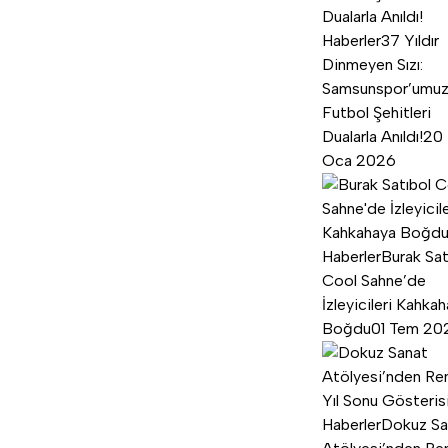
Haberler
37 Yıldır
Dinmeyen Sızı:
Samsunspor’umu
Futbol Şehitleri
Dualarla Anıldı!
20
Oca 2026
Haberler
Burak Sat
Cool Sahne’de
İzleyicileri Kahka
Boğdu
01 Tem 20
Haberler
Dokuz Sa