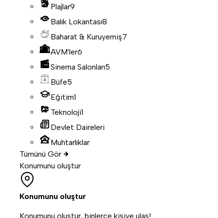
Plajlar
9
Balık Lokantası
8
Baharat & Kuruyemiş
7
AVM'ler
6
Sinema Salonları
5
Büfe
5
Eğitim
1
Teknoloji
1
Devlet Daireleri
Muhtarlıklar
Tümünü Gör
Konumunu oluştur
Konumunu oluştur
Konumunu oluştur, binlerce kişiye ulaş!