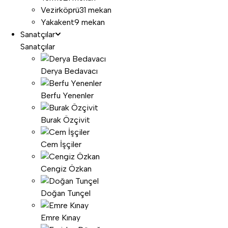
Vezirköprü
31 mekan
Yakakent
9 mekan
Sanatçılar
Sanatçılar
Derya Bedavacı
Berfu Yenenler
Burak Özçivit
Cem İşçiler
Cengiz Özkan
Doğan Tunçel
Emre Kınay