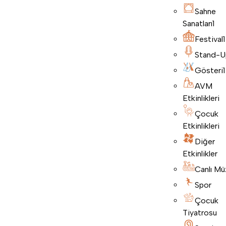
Sahne
Sanatları
1
Festival
1
Stand-U
Gösteri
1
AVM
Etkinlikleri
Çocuk
Etkinlikleri
Diğer
Etkinlikler
Canlı Mü
Spor
Çocuk
Tiyatrosu