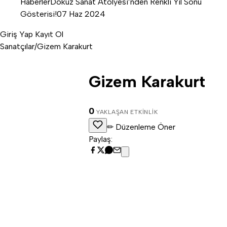
Haberler
Dokuz Sanat Atölyesi’nden Renkli Yıl Sonu
Gösterisi!
07 Haz 2024
Giriş Yap
Kayıt Ol
G
Sanatçılar
/
Gizem Karakurt
Gizem Karakurt
0
YAKLAŞAN ETKINLIK
✏ Düzenleme Öner
Paylaş: