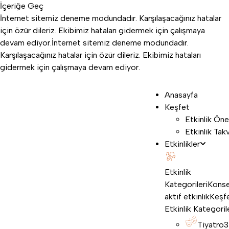
İçeriğe Geç
İnternet sitemiz deneme modundadır. Karşılaşacağınız hatalar
için özür dileriz. Ekibimiz hataları gidermek için çalışmaya
devam ediyor.
İnternet sitemiz deneme modundadır.
Karşılaşacağınız hatalar için özür dileriz. Ekibimiz hataları
gidermek için çalışmaya devam ediyor.
Anasayfa
Keşfet
Etkinlik Öne
Etkinlik Tak
Etkinlikler
Etkinlik
Kategorileri
Konse
aktif etkinlik
Keşf
Etkinlik Kategoril
Tiyatro
3