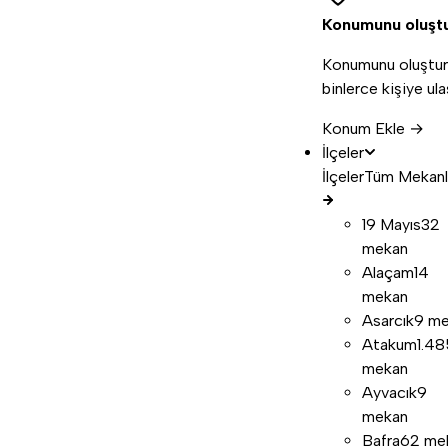
Konumunu oluşt
Konumunu oluştur
binlerce kişiye ula
Konum Ekle →
İlçeler
İlçeler
Tüm Mekanl
19 Mayıs
32
mekan
Alaçam
14
mekan
Asarcık
9 m
Atakum
1.48
mekan
Ayvacık
9
mekan
Bafra
62 me