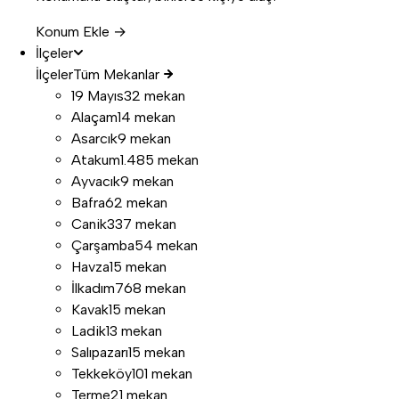
Konum Ekle →
İlçeler
İlçeler
Tüm Mekanlar
19 Mayıs
32 mekan
Alaçam
14 mekan
Asarcık
9 mekan
Atakum
1.485 mekan
Ayvacık
9 mekan
Bafra
62 mekan
Canik
337 mekan
Çarşamba
54 mekan
Havza
15 mekan
İlkadım
768 mekan
Kavak
15 mekan
Ladik
13 mekan
Salıpazarı
15 mekan
Tekkeköy
101 mekan
Terme
21 mekan