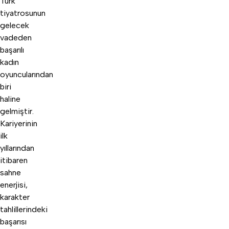
Türk
tiyatrosunun
gelecek
vadeden
başarılı
kadın
oyuncularından
biri
haline
gelmiştir.
Kariyerinin
ilk
yıllarından
itibaren
sahne
enerjisi,
karakter
tahlillerindeki
başarısı