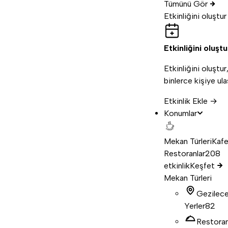
Tümünü Gör
Etkinliğini oluştur
Etkinliğini oluştu
Etkinliğini oluştur
binlerce kişiye ula
Etkinlik Ekle →
Konumlar
Mekan Türleri
Kafe
Restoranlar
208
etkinlik
Keşfet
Mekan Türleri
Gezilec
Yerler
82
Restora