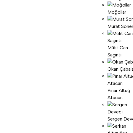
Moğollar
Murat Sone
Müfit Can
Saçıntı
Okan Çabal
Pınar Altuğ
Atacan
Sergen Dev