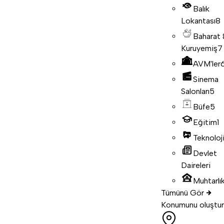
Balık
Lokantası
8
Baharat
Kuruyemiş
7
AVM'ler
Sinema
Salonları
5
Büfe
5
Eğitim
1
Teknoloj
Devlet
Daireleri
Muhtarlık
Tümünü Gör
Konumunu oluştur