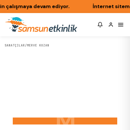
in çalışmaya devam ediyor.
İnternet sitemi
SANATÇILAR
/
MERVE KOZAN
M