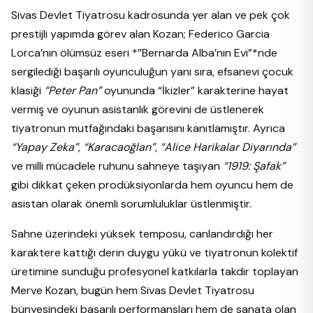
Sivas Devlet Tiyatrosu kadrosunda yer alan ve pek çok
prestijli yapımda görev alan Kozan; Federico Garcia
Lorca’nın ölümsüz eseri *”Bernarda Alba’nın Evi”*nde
sergilediği başarılı oyunculuğun yanı sıra, efsanevi çocuk
klasiği
“Peter Pan”
oyununda “İkizler” karakterine hayat
vermiş ve oyunun asistanlık görevini de üstlenerek
tiyatronun mutfağındaki başarısını kanıtlamıştır. Ayrıca
“Yapay Zeka”
,
“Karacaoğlan”
,
“Alice Harikalar Diyarında”
ve milli mücadele ruhunu sahneye taşıyan
“1919: Şafak”
gibi dikkat çeken prodüksiyonlarda hem oyuncu hem de
asistan olarak önemli sorumluluklar üstlenmiştir.
Sahne üzerindeki yüksek temposu, canlandırdığı her
karaktere kattığı derin duygu yükü ve tiyatronun kolektif
üretimine sunduğu profesyonel katkılarla takdir toplayan
Merve Kozan, bugün hem Sivas Devlet Tiyatrosu
bünyesindeki başarılı performansları hem de sanata olan