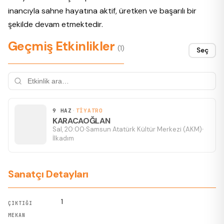
inancıyla sahne hayatına aktif, üretken ve başarılı bir
şekilde devam etmektedir.
Geçmiş Etkinlikler
(1)
Seç
9 HAZ
·
TIYATRO
KARACAOĞLAN
Sal, 20:00
Samsun Atatürk Kültür Merkezi (AKM)
İlkadım
Sanatçı Detayları
1
ÇIKTIĞI
MEKAN