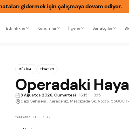
aları gidermek için çalışmaya devam ediyor.
Etkinlikler
Konumlar
İlçeler
Sanatçılar
Bl
MÜZIKAL
TIYATRO
Operadaki Haya
8 Ağustos 2026, Cumartesi
· 18:15 – 18:15
Gazi Sahnesi
, Karadeniz, Mescizade Sk. No:35, 55000 İl
YAKLAŞAN OTURUMLAR