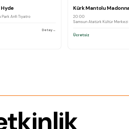
& Hyde
Kürk Mantolu Madonn
 Park Anfi Tiyatro
20:00
·
Samsun Atatürk Kültür Merkezi
Detay
→
Ücretsiz
tkinlik