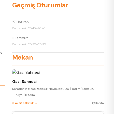
Geçmiş Oturumlar
27 Haziran
Cumartesi · 20:40–20:40
11 Temmuz
Cumartesi · 20:30–20:30
o
Mekan
Gazi Sahnesi
Karadeniz, Mescizade Sk. No:35, 55000 İlkadım/Samsun,
Türkiye · İlkadım
5 aktif etkinlik →
Harita