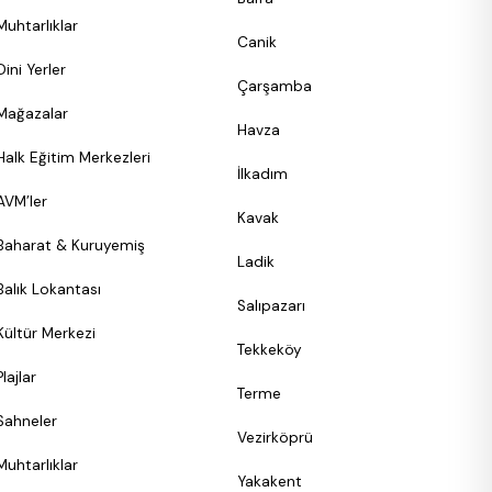
Muhtarlıklar
Canik
Dini Yerler
Çarşamba
Mağazalar
Havza
Halk Eğitim Merkezleri
İlkadım
AVM’ler
Kavak
Baharat & Kuruyemiş
Ladik
Balık Lokantası
Salıpazarı
Kültür Merkezi
Tekkeköy
Plajlar
Terme
Sahneler
Vezirköprü
Muhtarlıklar
Yakakent