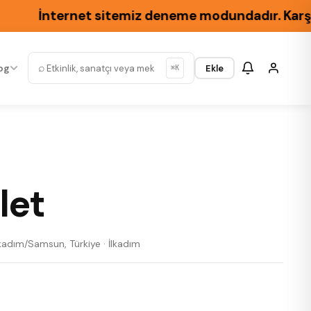
İnternet sitemiz deneme modundadır. Karşılaşaca
⌕
og
Ekle
⌘K
let
kadım/Samsun, Türkiye · İlkadım