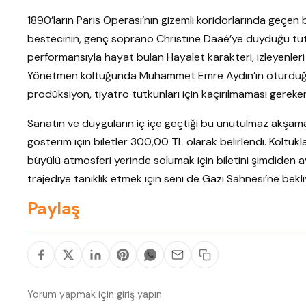
1890’ların Paris Operası’nın gizemli koridorlarında geçen
bestecinin, genç soprano Christine Daaé’ye duyduğu tutkul
performansıyla hayat bulan Hayalet karakteri, izleyenler
Yönetmen koltuğunda Muhammet Emre Aydın’ın oturduğu, 
prodüksiyon, tiyatro tutkunları için kaçırılmaması gereke
Sanatın ve duyguların iç içe geçtiği bu unutulmaz akşam
gösterim için biletler 300,00 TL olarak belirlendi. Kolt
büyülü atmosferi yerinde solumak için biletini şimdiden 
trajediye tanıklık etmek için seni de Gazi Sahnesi’ne bekliy
Paylaş
Yorum yapmak için
giriş yapın
.