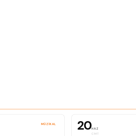
20
MÜZIKAL
HAZ
CMT