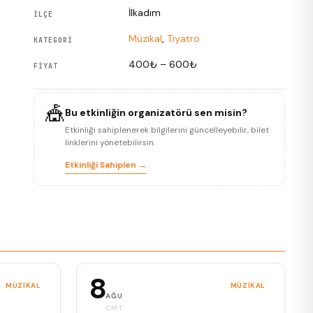
İlkadım
İLÇE
Müzikal
,
Tiyatro
KATEGORI
400₺ – 600₺
FIYAT
🎪
Bu etkinliğin organizatörü sen misin?
Etkinliği sahiplenerek bilgilerini güncelleyebilir, bilet
linklerini yönetebilirsin.
Etkinliği Sahiplen →
8
MÜZIKAL
MÜZIKAL
AĞU
CMT