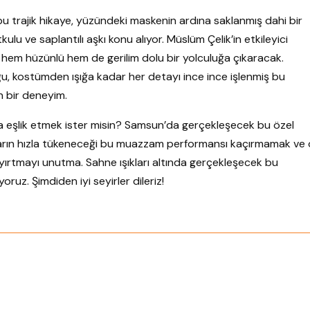
 bu trajik hikaye, yüzündeki maskenin ardına saklanmış dahi bir
u ve saplantılı aşkı konu alıyor. Müslüm Çelik’in etkileyici
i hem hüzünlü hem de gerilim dolu bir yolculuğa çıkaracak.
kostümden ışığa kadar her detayı ince ince işlenmiş bu
n bir deneyim.
a eşlik etmek ister misin? Samsun’da gerçekleşecek bu özel
ukların hızla tükeneceği bu muazzam performansı kaçırmamak ve 
ayırtmayı unutma. Sahne ışıkları altında gerçekleşecek bu
oruz. Şimdiden iyi seyirler dileriz!