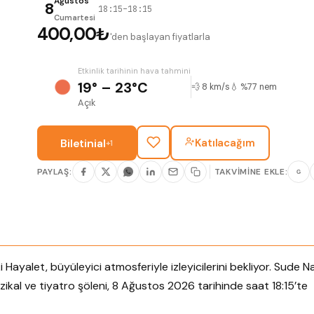
Ağustos
8
18:15–18:15
Cumartesi
400,00₺
'den başlayan fiyatlarla
Etkinlik tarihinin hava tahmini
19° – 23°C
💨 8 km/s
💧 %77 nem
Açık
Biletinial
Katılacağım
+1
PAYLAŞ:
TAKVIMINE EKLE:
G
Hayalet, büyüleyici atmosferiyle izleyicilerini bekliyor. Sude N
ikal ve tiyatro şöleni, 8 Ağustos 2026 tarihinde saat 18:15’te