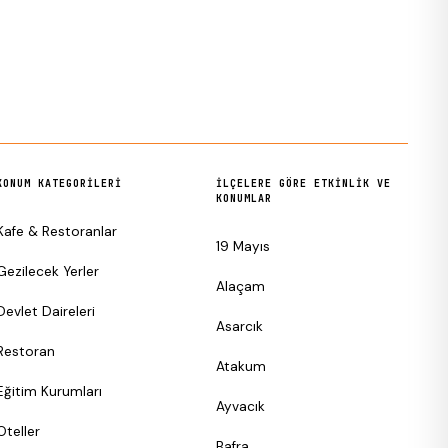
KONUM KATEGORILERI
İLÇELERE GÖRE ETKINLIK VE
KONUMLAR
Kafe & Restoranlar
19 Mayıs
Gezilecek Yerler
Alaçam
Devlet Daireleri
Asarcık
Restoran
Atakum
Eğitim Kurumları
Ayvacık
Oteller
Bafra