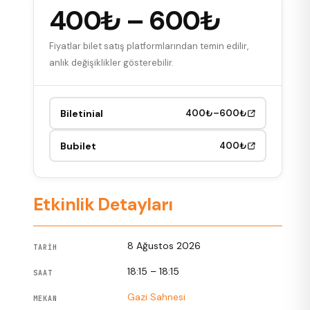
400₺ – 600₺
Fiyatlar bilet satış platformlarından temin edilir,
anlık değişiklikler gösterebilir.
Biletinial
400₺–600₺
Bubilet
400₺
Etkinlik Detayları
8 Ağustos 2026
TARIH
18:15 – 18:15
SAAT
Gazi Sahnesi
MEKAN