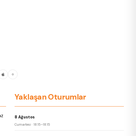
O
Yaklaşan Oturumlar
az
8 Ağustos
Cumartesi · 18:15–18:15