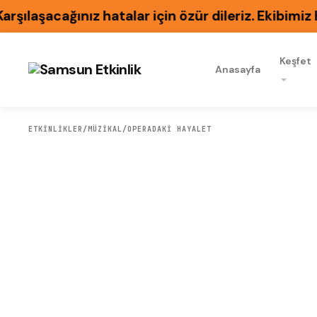
şacağınız hatalar için özür dileriz. Ekibimiz hat
Keşfet
Anasayfa
ETKİNLİKLER
/
MÜZIKAL
/
OPERADAKI HAYALET