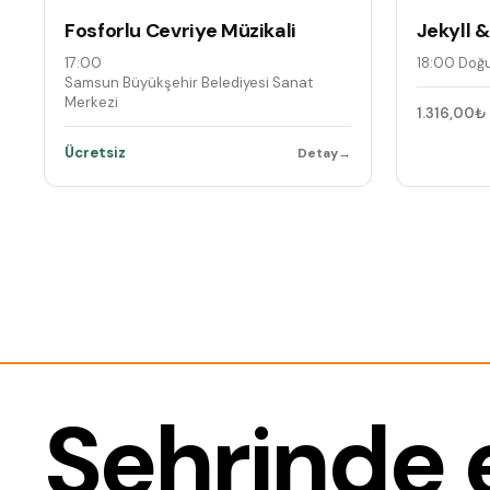
Fosforlu Cevriye Müzikali
Jekyll 
17:00
·
18:00
·
Doğu
Samsun Büyükşehir Belediyesi Sanat
Merkezi
1.316,00₺
Ücretsiz
Detay
→
Şehrinde e