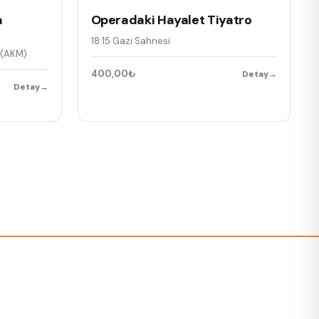
a
Operadaki Hayalet Tiyatro
18:15
·
Gazi Sahnesi
 (AKM)
400,00₺
Detay
→
Detay
→