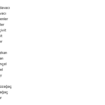
vacı
ler
it
an
el
zağaç