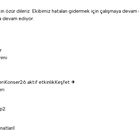
n özür dileriz. Ekibimiz hataları gidermek için çalışmaya devam 
aya devam ediyor.
r
vimi
eri
Konser
26 aktif etkinlik
Keşfet
eri
p
2
2
natları
1