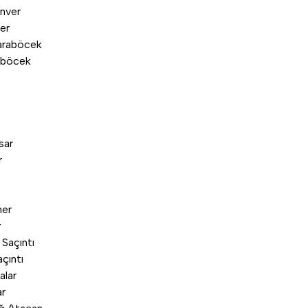
er
aböcek
r
r
çıntı
ar