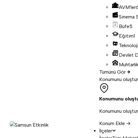
AVM'ler
Sinema S
Büfe
5
Eğitim
1
Teknoloj
Devlet D
Muhtarlık
Tümünü Gör
Konumunu oluştur
Konumunu oluşt
Konumunu oluştur, 
Konum Ekle →
İlçeler