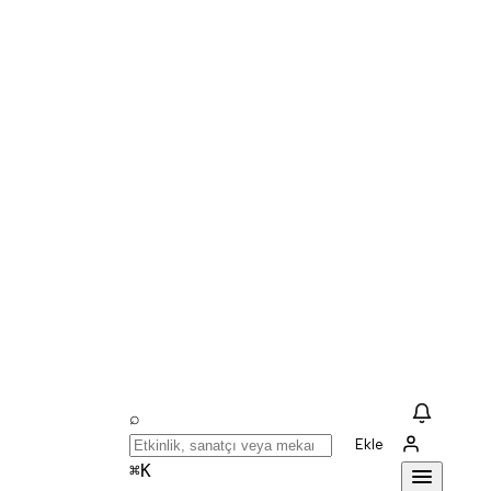
⌕
Ekle
⌘K