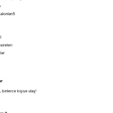
6
alonları
5
i
1
aireleri
lar
ur
binlerce kişiye ulaş!