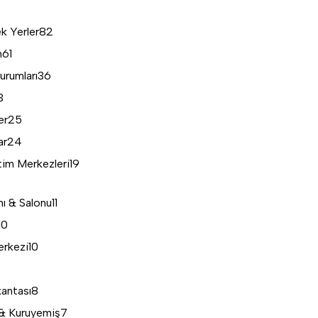
k Yerler
82
n
61
urumları
36
3
er
25
ar
24
tim Merkezleri
19
nı & Salonu
11
10
erkezi
10
kantası
8
& Kuruyemiş
7