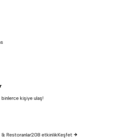
ns
r
, binlerce kişiye ulaş!
 & Restoranlar
208 etkinlik
Keşfet