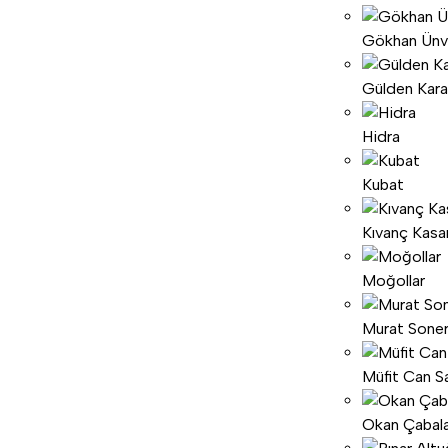
Gökhan Ünv
Gülden Kar
Hidra
Kubat
Kıvanç Kasa
Moğollar
Murat Sone
Müfit Can Sa
Okan Çabal