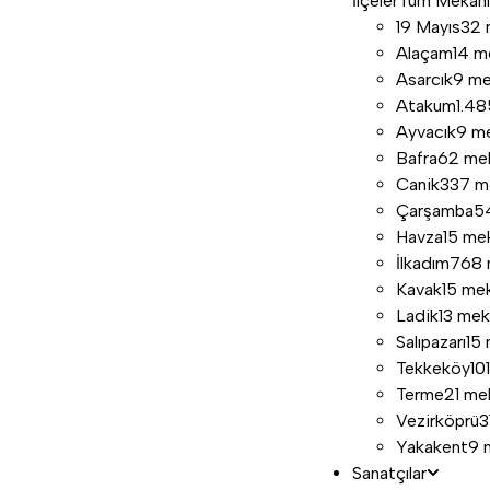
İlçeler
Tüm Mekan
19 Mayıs
32 
Alaçam
14 m
Asarcık
9 m
Atakum
1.4
Ayvacık
9 m
Bafra
62 me
Canik
337 m
Çarşamba
5
Havza
15 me
İlkadım
768 
Kavak
15 me
Ladik
13 me
Salıpazarı
15
Tekkeköy
10
Terme
21 me
Vezirköprü
3
Yakakent
9 
Sanatçılar