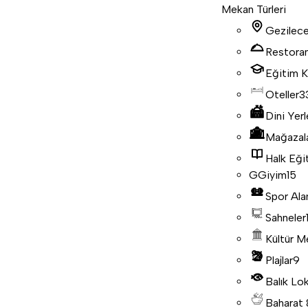
Mekan Türleri
Gezilece
Restora
Eğitim K
Oteller
3
Dini Yerl
Mağazal
Halk Eği
G
Giyim
15
Spor Ala
Sahneler
Kültür M
Plajlar
9
Balık Lo
Baharat 