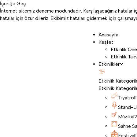
İçeriğe Geç
İnternet sitemiz deneme modundadır. Karşılaşacağınız hatalar içi
hatalar için özür dileriz. Ekibimiz hataları gidermek için çalışm
Anasayfa
Keşfet
Etkinlik Öne
Etkinlik Tak
Etkinlikler
Etkinlik Kategoril
Etkinlik Kategoril
Tiyatro
11
Stand-U
Müzikal
Sahne Sa
Festival
1