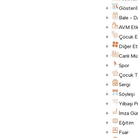
Gösteri
1
Bale - D
AVM Etki
Çocuk Etk
Diğer Etk
Canlı Mü
Spor
Çocuk T
Sergi
Söyleşi
Yılbaşı P
İmza Gü
Eğitim
Fuar