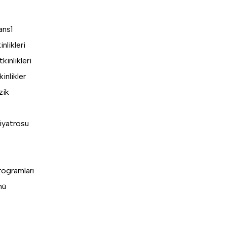
ans
1
nlikleri
inlikleri
inlikler
zik
iyatrosu
rogramları
nü