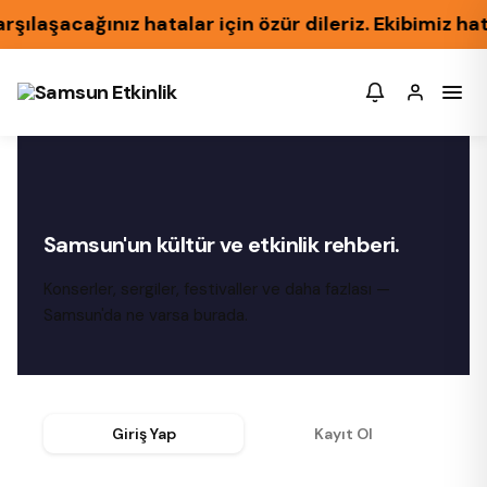
laşacağınız hatalar için özür dileriz. Ekibimiz hat
Samsun'un kültür ve etkinlik rehberi.
Konserler, sergiler, festivaller ve daha fazlası —
Samsun'da ne varsa burada.
Giriş Yap
Kayıt Ol