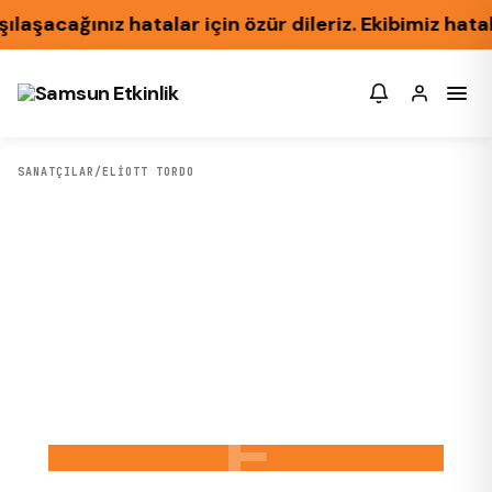
şacağınız hatalar için özür dileriz. Ekibimiz hatal
SANATÇILAR
/
ELIOTT TORDO
E