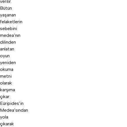
verilir.
Bütün
yaşanan
felaketlerin
sebebini
medea’nın
dilinden
anlatan
oyun
yeniden
okuma
metni
olarak
karşıma
çıkar.
Eüripides’in
Medea’sından
yola
çıkarak