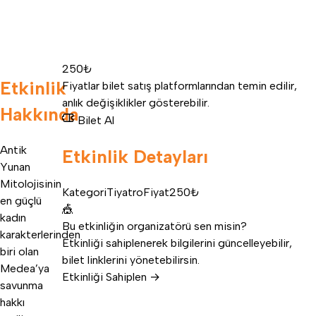
250₺
Etkinlik
Fiyatlar bilet satış platformlarından temin edilir,
anlık değişiklikler gösterebilir.
Hakkında
Bilet Al
Antik
Etkinlik Detayları
Yunan
Mitolojisinin
Kategori
Tiyatro
Fiyat
250₺
en güçlü
🎪
kadın
Bu etkinliğin organizatörü sen misin?
karakterlerinden
Etkinliği sahiplenerek bilgilerini güncelleyebilir,
biri olan
bilet linklerini yönetebilirsin.
Medea’ya
Etkinliği Sahiplen →
savunma
hakkı