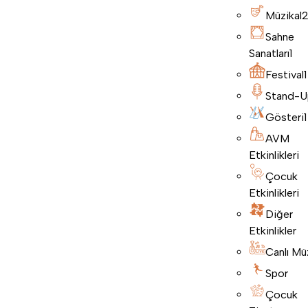
Müzikal
Sahne
Sanatları
1
Festival
1
Stand-U
Gösteri
1
AVM
Etkinlikleri
Çocuk
Etkinlikleri
Diğer
Etkinlikler
Canlı Mü
Spor
Çocuk