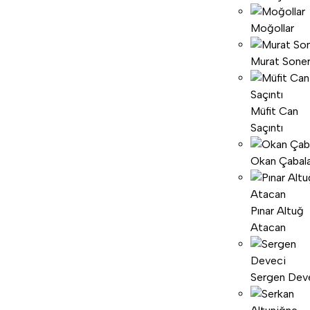
Moğollar
Murat Sone
Müfit Can
Saçıntı
Okan Çabal
Pınar Altuğ
Atacan
Sergen Dev