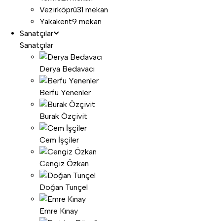
Vezirköprü
31 mekan
Yakakent
9 mekan
Sanatçılar
Sanatçılar
Derya Bedavacı
Berfu Yenenler
Burak Özçivit
Cem İşçiler
Cengiz Özkan
Doğan Tunçel
Emre Kınay