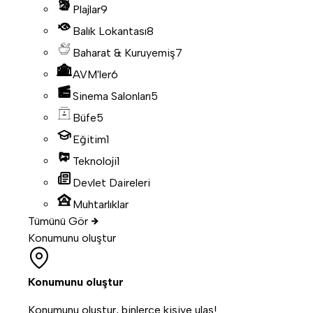
Plajlar
9
Balık Lokantası
8
Baharat & Kuruyemiş
7
AVM'ler
6
Sinema Salonları
5
Büfe
5
Eğitim
1
Teknoloji
1
Devlet Daireleri
Muhtarlıklar
Tümünü Gör
Konumunu oluştur
Konumunu oluştur
Konumunu oluştur, binlerce kişiye ulaş!