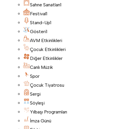
Sahne Sanatları
1
Festival
1
Stand-Up
1
Gösteri
1
AVM Etkinlikleri
Çocuk Etkinlikleri
Diğer Etkinlikler
Canlı Müzik
Spor
Çocuk Tiyatrosu
Sergi
Söyleşi
Yılbaşı Programları
İmza Günü