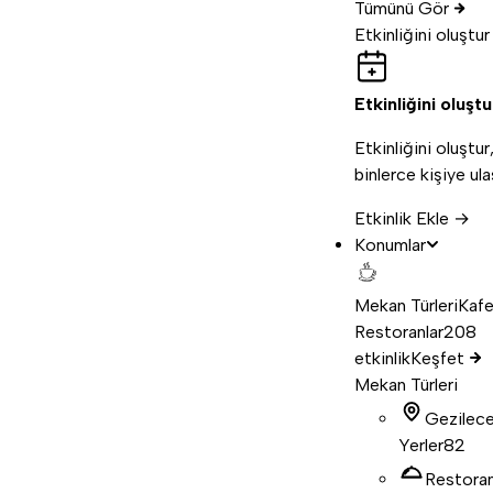
Tümünü Gör
Etkinliğini oluştur
Etkinliğini oluştu
Etkinliğini oluştur
binlerce kişiye ula
Etkinlik Ekle →
Konumlar
Mekan Türleri
Kafe
Restoranlar
208
etkinlik
Keşfet
Mekan Türleri
Gezilec
Yerler
82
Restora