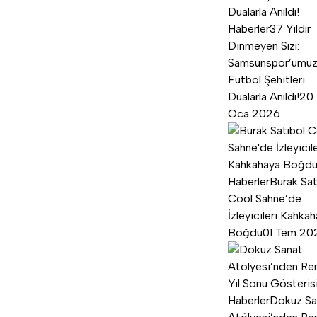
Haberler
37 Yıldır
Dinmeyen Sızı:
Samsunspor’umu
Futbol Şehitleri
Dualarla Anıldı!
20
Oca 2026
Haberler
Burak Sat
Cool Sahne’de
İzleyicileri Kahka
Boğdu
01 Tem 20
Haberler
Dokuz Sa