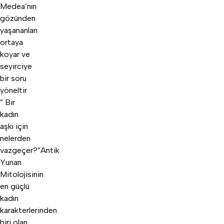
Medea’nın
gözünden
yaşananları
ortaya
koyar ve
seyirciye
bir soru
yöneltir
” Bir
kadın
aşkı için
nelerden
vazgeçer?”Antik
Yunan
Mitolojisinin
en güçlü
kadın
karakterlerinden
biri olan