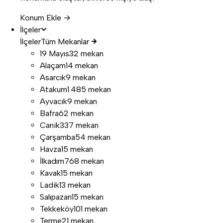
Konum Ekle →
İlçeler
İlçeler
Tüm Mekanlar
19 Mayıs
32 mekan
Alaçam
14 mekan
Asarcık
9 mekan
Atakum
1.485 mekan
Ayvacık
9 mekan
Bafra
62 mekan
Canik
337 mekan
Çarşamba
54 mekan
Havza
15 mekan
İlkadım
768 mekan
Kavak
15 mekan
Ladik
13 mekan
Salıpazarı
15 mekan
Tekkeköy
101 mekan
Terme
21 mekan