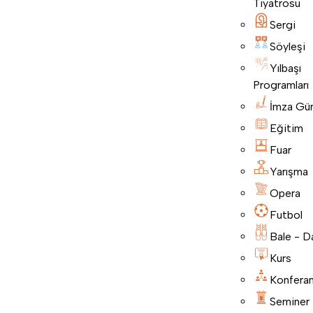
Tiyatrosu
Sergi
Söyleşi
Yılbaşı
Programları
İmza Gü
Eğitim
Fuar
Yarışma
Opera
Futbol
Bale - D
Kurs
Konfera
Seminer