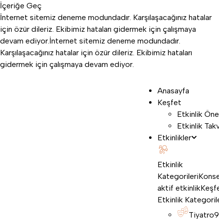
İçeriğe Geç
İnternet sitemiz deneme modundadır. Karşılaşacağınız hatalar
için özür dileriz. Ekibimiz hataları gidermek için çalışmaya
devam ediyor.
İnternet sitemiz deneme modundadır.
Karşılaşacağınız hatalar için özür dileriz. Ekibimiz hataları
gidermek için çalışmaya devam ediyor.
Anasayfa
Keşfet
Etkinlik Öne
Etkinlik Tak
Etkinlikler
Etkinlik
Kategorileri
Konse
aktif etkinlik
Keşf
Etkinlik Kategoril
Tiyatro
9