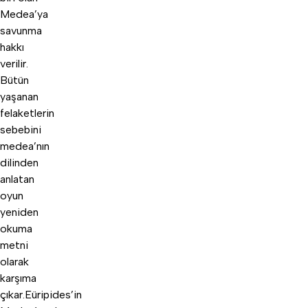
Medea’ya
savunma
hakkı
verilir.
Bütün
yaşanan
felaketlerin
sebebini
medea’nın
dilinden
anlatan
oyun
yeniden
okuma
metni
olarak
karşıma
çıkar.Eüripides’in