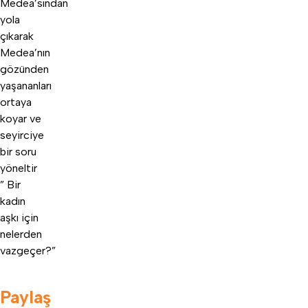
Medea’sından
yola
çıkarak
Medea’nın
gözünden
yaşananları
ortaya
koyar ve
seyirciye
bir soru
yöneltir
” Bir
kadın
aşkı için
nelerden
vazgeçer?”
Paylaş