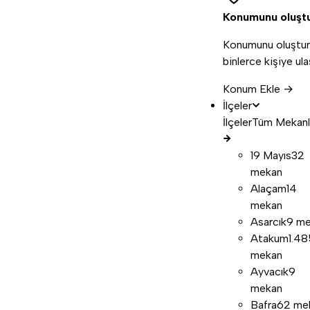
Konumunu oluşt
Konumunu oluştur
binlerce kişiye ula
Konum Ekle →
İlçeler
İlçeler
Tüm Mekanl
19 Mayıs
32
mekan
Alaçam
14
mekan
Asarcık
9 m
Atakum
1.48
mekan
Ayvacık
9
mekan
Bafra
62 me