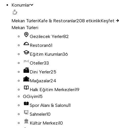
Konumlar
Mekan Türleri
Kafe & Restoranlar
208 etkinlik
Keşfet
Mekan Türleri
Gezilecek Yerler
82
Restoran
61
Eğitim Kurumları
36
Oteller
33
Dini Yerler
25
Mağazalar
24
Halk Eğitim Merkezleri
19
G
Giyim
15
Spor Alanı & Salonu
11
Sahneler
10
Kültür Merkezi
10