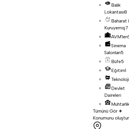
Balık
Lokantası
8
Baharat
Kuruyemiş
7
AVM'ler
Sinema
Salonları
5
Büfe
5
Eğitim
1
Teknoloj
Devlet
Daireleri
Muhtarlık
Tümünü Gör
Konumunu oluştur