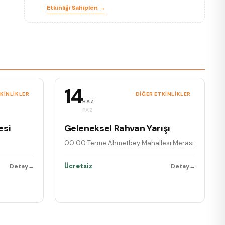
Etkinliği Sahiplen →
14
TKINLIKLER
DIĞER ETKINLIKLER
HAZ
PAZ
esi
Geleneksel Rahvan Yarışı
00:00
·
Terme Ahmetbey Mahallesi Merası
Ücretsiz
Detay
→
Detay
→