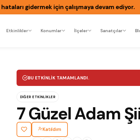
ataları gidermek için çalışmaya devam ediyor.
Etkinlikler
Konumlar
İlçeler
Sanatçılar
Bl
BU ETKINLIK TAMAMLANDI.
DIĞER ETKINLIKLER
7 Güzel Adam Şii
Katıldım