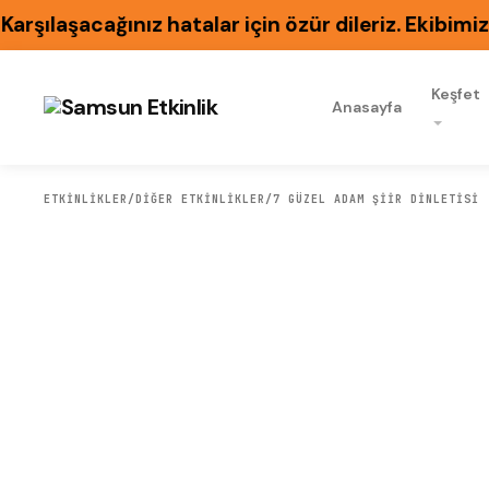
laşacağınız hatalar için özür dileriz. Ekibimiz h
Keşfet
Anasayfa
ETKİNLİKLER
/
DIĞER ETKINLIKLER
/
7 GÜZEL ADAM ŞIIR DINLETISI