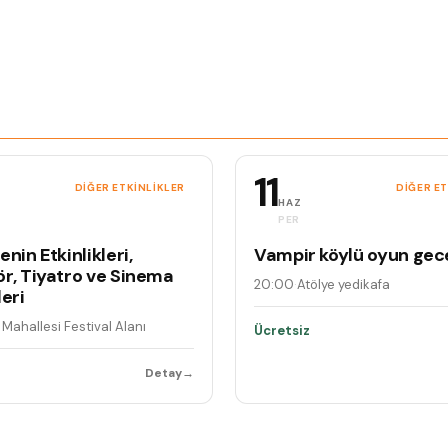
11
DIĞER ETKINLIKLER
DIĞER E
HAZ
PER
nin Etkinlikleri,
Vampir köylü oyun gec
r, Tiyatro ve Sinema
20:00
·
Atölye yedikafa
eri
ı Mahallesi Festival Alanı
Ücretsiz
Detay
→