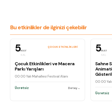
Bu etkinlikler de ilginizi çekebilir
5
5
ÇOCUK ETKINLIKLERI
MAY
MAY
SAL
SAL
Çocuk Etkinlikleri ve Macera
Sahne Se
Parkı Yarışları
Animatö
Gösteril
00:00
·
Yalı Mahallesi Festival Alanı
00:00
·
Yal
Ücretsiz
Detay
→
Ücretsiz