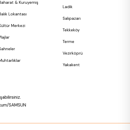
Baharat & Kuruyemiş
Ladik
Balık Lokantası
Salıpazarı
Kültür Merkezi
Tekkeköy
Plajlar
Terme
Sahneler
Vezirköprü
Muhtarlıklar
Yakakent
şabilirsiniz.
Atakum/SAMSUN