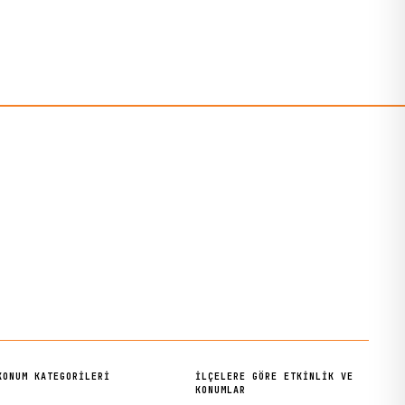
KONUM KATEGORILERI
İLÇELERE GÖRE ETKINLIK VE
KONUMLAR