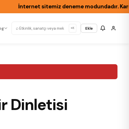
İnternet sitemiz deneme modundadır. Karşılaşa
⌕
og
Ekle
⌘K
r Dinletisi