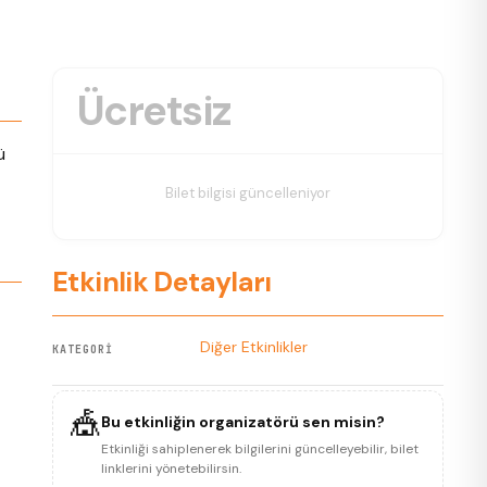
Ücretsiz
ü
Bilet bilgisi güncelleniyor
Etkinlik Detayları
Diğer Etkinlikler
KATEGORI
🎪
Bu etkinliğin organizatörü sen misin?
Etkinliği sahiplenerek bilgilerini güncelleyebilir, bilet
linklerini yönetebilirsin.