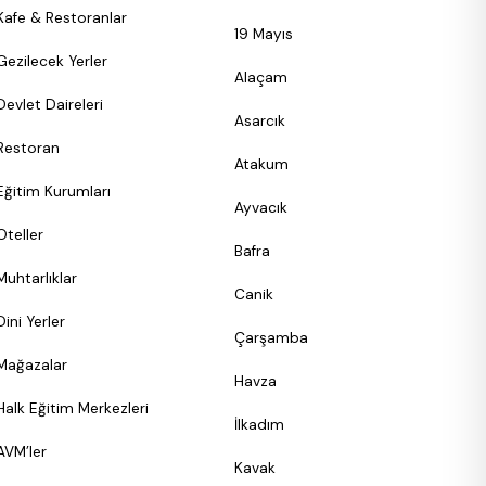
Kafe & Restoranlar
19 Mayıs
Gezilecek Yerler
Alaçam
Devlet Daireleri
Asarcık
Restoran
Atakum
Eğitim Kurumları
Ayvacık
Oteller
Bafra
Muhtarlıklar
Canik
Dini Yerler
Çarşamba
Mağazalar
Havza
Halk Eğitim Merkezleri
İlkadım
AVM’ler
Kavak