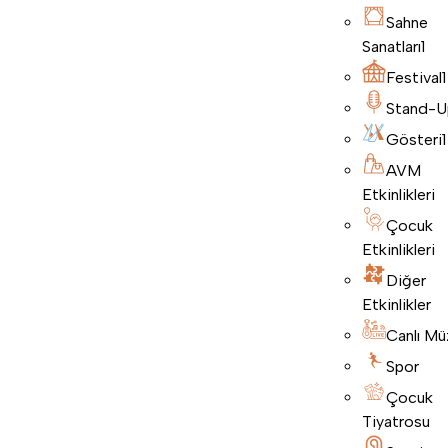
Sahne
Sanatları
1
Festival
1
Stand-U
Gösteri
1
AVM
Etkinlikleri
Çocuk
Etkinlikleri
Diğer
Etkinlikler
Canlı Mü
Spor
Çocuk
Tiyatrosu