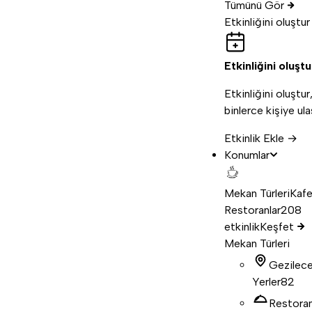
Tümünü Gör
Etkinliğini oluştur
Etkinliğini oluştu
Etkinliğini oluştur
binlerce kişiye ula
Etkinlik Ekle →
Konumlar
Mekan Türleri
Kafe
Restoranlar
208
etkinlik
Keşfet
Mekan Türleri
Gezilec
Yerler
82
Restora