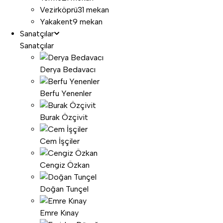
Vezirköprü
31 mekan
Yakakent
9 mekan
Sanatçılar
Sanatçılar
Derya Bedavacı
Berfu Yenenler
Burak Özçivit
Cem İşçiler
Cengiz Özkan
Doğan Tunçel
Emre Kınay