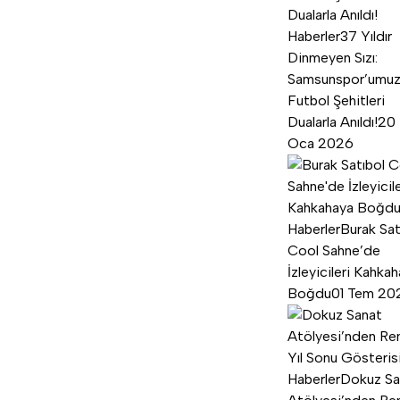
Haberler
37 Yıldır
Dinmeyen Sızı:
Samsunspor’umu
Futbol Şehitleri
Dualarla Anıldı!
20
Oca 2026
Haberler
Burak Sat
Cool Sahne’de
İzleyicileri Kahka
Boğdu
01 Tem 20
Haberler
Dokuz Sa