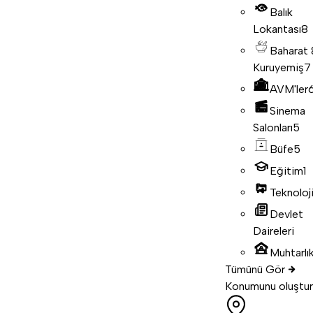
Balık
Lokantası
8
Baharat
Kuruyemiş
7
AVM'ler
Sinema
Salonları
5
Büfe
5
Eğitim
1
Teknoloj
Devlet
Daireleri
Muhtarlık
Tümünü Gör
Konumunu oluştur