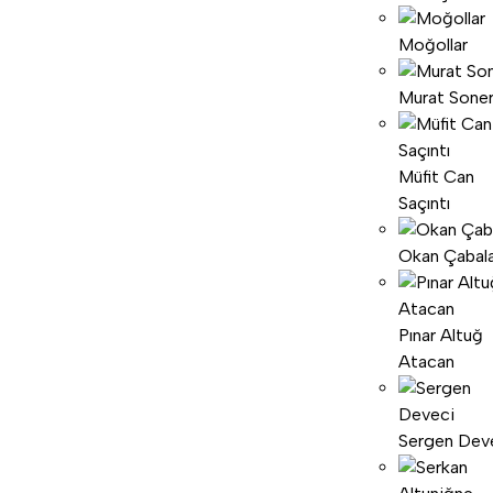
Moğollar
Murat Sone
Müfit Can
Saçıntı
Okan Çabal
Pınar Altuğ
Atacan
Sergen Dev