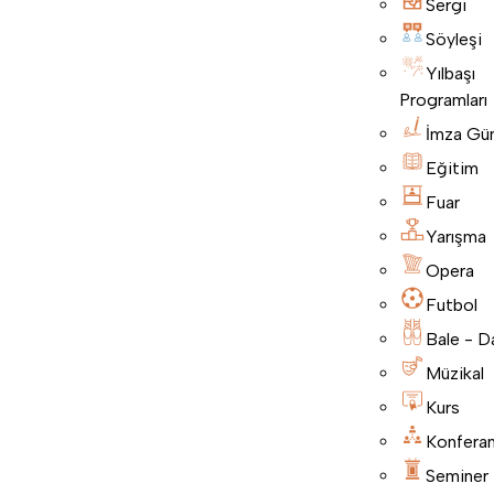
Sergi
Söyleşi
Yılbaşı
Programları
İmza Gü
Eğitim
Fuar
Yarışma
Opera
Futbol
Bale - D
Müzikal
Kurs
Konfera
Seminer