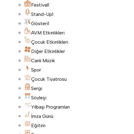
Festival
1
Stand-Up
1
Gösteri
1
AVM Etkinlikleri
Çocuk Etkinlikleri
Diğer Etkinlikler
Canlı Müzik
Spor
Çocuk Tiyatrosu
Sergi
Söyleşi
Yılbaşı Programları
İmza Günü
Eğitim