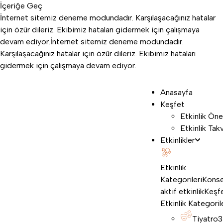
İçeriğe Geç
İnternet sitemiz deneme modundadır. Karşılaşacağınız hatalar
için özür dileriz. Ekibimiz hataları gidermek için çalışmaya
devam ediyor.
İnternet sitemiz deneme modundadır.
Karşılaşacağınız hatalar için özür dileriz. Ekibimiz hataları
gidermek için çalışmaya devam ediyor.
Anasayfa
Keşfet
Etkinlik Öne
Etkinlik Tak
Etkinlikler
Etkinlik
Kategorileri
Konse
aktif etkinlik
Keşf
Etkinlik Kategoril
Tiyatro
3