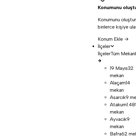
Konumunu oluşt
Konumunu oluştur
binlerce kişiye ula
Konum Ekle →
İlçeler
İlçeler
Tüm Mekanl
19 Mayıs
32
mekan
Alaçam
14
mekan
Asarcık
9 m
Atakum
1.48
mekan
Ayvacık
9
mekan
Bafra
62 me