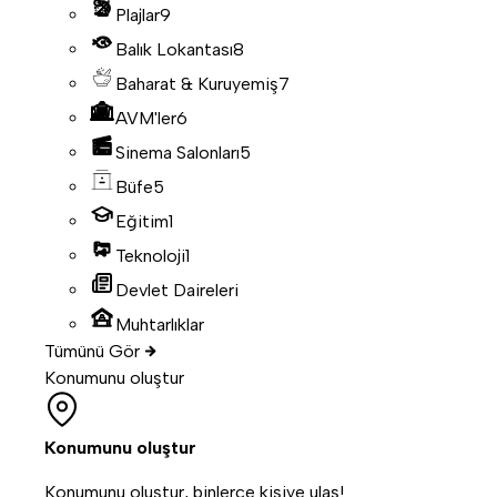
Plajlar
9
Balık Lokantası
8
Baharat & Kuruyemiş
7
AVM'ler
6
Sinema Salonları
5
Büfe
5
Eğitim
1
Teknoloji
1
Devlet Daireleri
Muhtarlıklar
Tümünü Gör
Konumunu oluştur
Konumunu oluştur
Konumunu oluştur, binlerce kişiye ulaş!