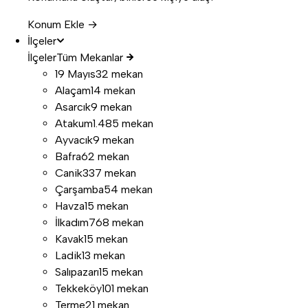
Konum Ekle →
İlçeler
İlçeler
Tüm Mekanlar
19 Mayıs
32 mekan
Alaçam
14 mekan
Asarcık
9 mekan
Atakum
1.485 mekan
Ayvacık
9 mekan
Bafra
62 mekan
Canik
337 mekan
Çarşamba
54 mekan
Havza
15 mekan
İlkadım
768 mekan
Kavak
15 mekan
Ladik
13 mekan
Salıpazarı
15 mekan
Tekkeköy
101 mekan
Terme
21 mekan