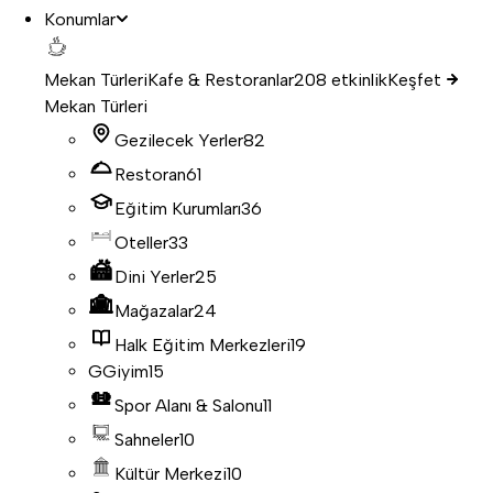
Konumlar
Mekan Türleri
Kafe & Restoranlar
208 etkinlik
Keşfet
Mekan Türleri
Gezilecek Yerler
82
Restoran
61
Eğitim Kurumları
36
Oteller
33
Dini Yerler
25
Mağazalar
24
Halk Eğitim Merkezleri
19
G
Giyim
15
Spor Alanı & Salonu
11
Sahneler
10
Kültür Merkezi
10