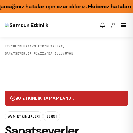
ğınız hatalar için özür dileriz. Ekibimiz hataları 
ETKİNLİKLER
/
AVM ETKINLIKLERI
/
SANATSEVERLER PIAZZA’DA BULUŞUYOR
BU ETKINLIK TAMAMLANDI.
AVM ETKINLIKLERI
SERGI
Sanatseverler