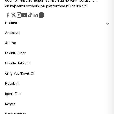
eden bir misafir, “Bugün Samsun’da ne var?” sorusunun
en kapsamlı cevabını bu platformda bulabilirsiniz.
KURUMSAL
Anasayfa
Arama
Etkinlik Öner
Etkinlik Takvimi
Giriş Yap/Kayıt Ol
Hesabım
İçerik Ekle
Keşfet