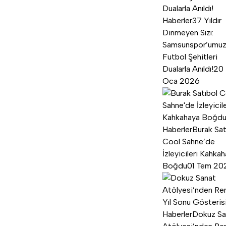
Haberler
37 Yıldır
Dinmeyen Sızı:
Samsunspor’umu
Futbol Şehitleri
Dualarla Anıldı!
20
Oca 2026
Haberler
Burak Sat
Cool Sahne’de
İzleyicileri Kahka
Boğdu
01 Tem 20
Haberler
Dokuz Sa