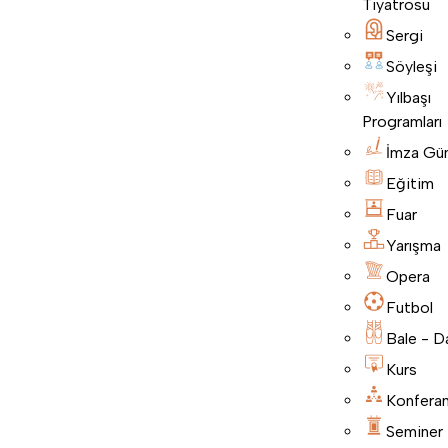
Tiyatrosu
Sergi
Söyleşi
Yılbaşı
Programları
İmza Gü
Eğitim
Fuar
Yarışma
Opera
Futbol
Bale - D
Kurs
Konfera
Seminer