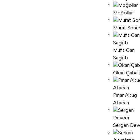
Moğollar
Murat Sone
Müfit Can
Saçıntı
Okan Çabal
Pınar Altuğ
Atacan
Sergen Dev