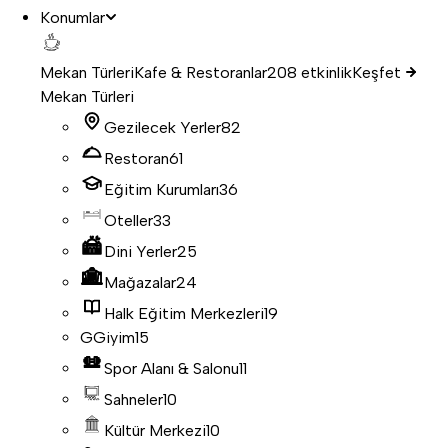
Konumlar
Mekan Türleri
Kafe & Restoranlar
208 etkinlik
Keşfet
Mekan Türleri
Gezilecek Yerler
82
Restoran
61
Eğitim Kurumları
36
Oteller
33
Dini Yerler
25
Mağazalar
24
Halk Eğitim Merkezleri
19
G
Giyim
15
Spor Alanı & Salonu
11
Sahneler
10
Kültür Merkezi
10