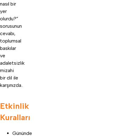
nasıl bir
yer
olurdu?”
sorusunun
cevabı,
toplumsal
baskılar
ve
adaletsizlik
mizahi
bir dil ile
karşınızda..
Etkinlik
Kuralları
Gününde