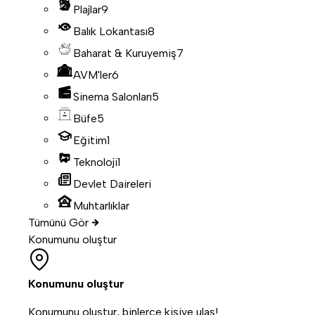
Plajlar
9
Balık Lokantası
8
Baharat & Kuruyemiş
7
AVM'ler
6
Sinema Salonları
5
Büfe
5
Eğitim
1
Teknoloji
1
Devlet Daireleri
Muhtarlıklar
Tümünü Gör
Konumunu oluştur
Konumunu oluştur
Konumunu oluştur, binlerce kişiye ulaş!