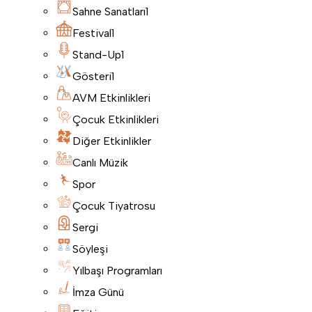
Sahne Sanatları
1
Festival
1
Stand-Up
1
Gösteri
1
AVM Etkinlikleri
Çocuk Etkinlikleri
Diğer Etkinlikler
Canlı Müzik
Spor
Çocuk Tiyatrosu
Sergi
Söyleşi
Yılbaşı Programları
İmza Günü