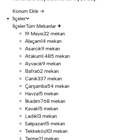
Konum Ekle →
İlçeler
İlçeler
Tüm Mekanlar
19 Mayıs
32 mekan
Alaçam
14 mekan
Asarcık
9 mekan
Atakum
1.485 mekan
Ayvacık
9 mekan
Bafra
62 mekan
Canik
337 mekan
Çarşamba
54 mekan
Havza
15 mekan
İlkadım
768 mekan
Kavak
15 mekan
Ladik
13 mekan
Salıpazarı
15 mekan
Tekkeköy
101 mekan
Terme
21 mekan