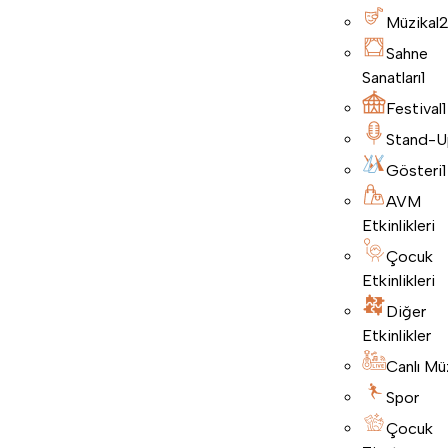
Müzikal
Sahne
Sanatları
1
Festival
1
Stand-U
Gösteri
1
AVM
Etkinlikleri
Çocuk
Etkinlikleri
Diğer
Etkinlikler
Canlı Mü
Spor
Çocuk