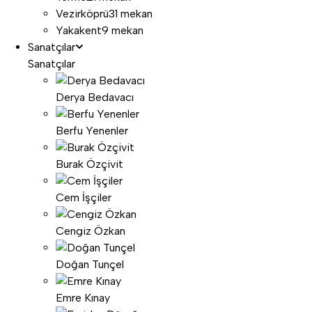
Vezirköprü
31 mekan
Yakakent
9 mekan
Sanatçılar
Sanatçılar
Derya Bedavacı
Berfu Yenenler
Burak Özçivit
Cem İşçiler
Cengiz Özkan
Doğan Tunçel
Emre Kınay