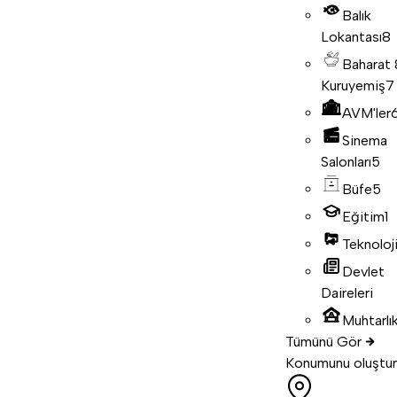
Balık
Lokantası
8
Baharat
Kuruyemiş
7
AVM'ler
Sinema
Salonları
5
Büfe
5
Eğitim
1
Teknoloj
Devlet
Daireleri
Muhtarlık
Tümünü Gör
Konumunu oluştur