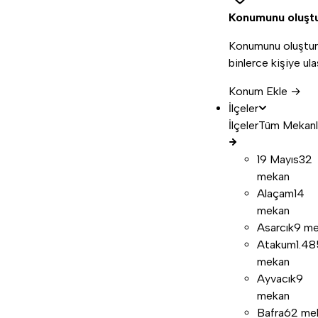
Konumunu oluşt
Konumunu oluştur
binlerce kişiye ula
Konum Ekle →
İlçeler
İlçeler
Tüm Mekanl
19 Mayıs
32
mekan
Alaçam
14
mekan
Asarcık
9 m
Atakum
1.48
mekan
Ayvacık
9
mekan
Bafra
62 me