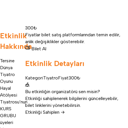
300₺
Etkinlik
Fiyatlar bilet satış platformlarından temin edilir,
anlık değişiklikler gösterebilir.
Hakkında
Bilet Al
Tersine
Etkinlik Detayları
Dünya
Tiyatro
Kategori
Tiyatro
Fiyat
300₺
Oyunu
🎪
Hayal
Bu etkinliğin organizatörü sen misin?
Atölyesi
Etkinliği sahiplenerek bilgilerini güncelleyebilir,
Tiyatrosu’nun
bilet linklerini yönetebilirsin.
KURS
Etkinliği Sahiplen →
GRUBU
üyeleri