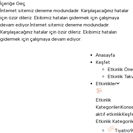
İçeriğe Geç
İnternet sitemiz deneme modundadır. Karşılaşacağınız hatalar
için özür dileriz. Ekibimiz hataları gidermek için çalışmaya
devam ediyor.
İnternet sitemiz deneme modundadır.
Karşılaşacağınız hatalar için özür dileriz. Ekibimiz hataları
gidermek için çalışmaya devam ediyor.
Anasayfa
Keşfet
Etkinlik Öne
Etkinlik Tak
Etkinlikler
Etkinlik
Kategorileri
Konse
aktif etkinlik
Keşf
Etkinlik Kategoril
Tiyatro
9