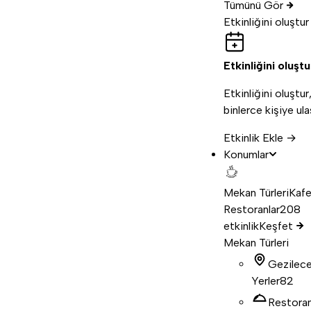
Tümünü Gör
Etkinliğini oluştur
Etkinliğini oluştu
Etkinliğini oluştur
binlerce kişiye ula
Etkinlik Ekle →
Konumlar
Mekan Türleri
Kafe
Restoranlar
208
etkinlik
Keşfet
Mekan Türleri
Gezilec
Yerler
82
Restora