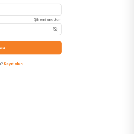
Şifremi unuttum
Yap
u?
Kayıt olun