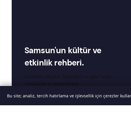
Samsun'un kültür ve
etkinlik rehberi.
Konserler, sergiler, festivaller ve daha fazlası —
Samsun'da ne varsa burada.
Bu site; analiz, tercih hatırlama ve işlevsellik için çerezler kull
Favori etkinlik ve mekanlarını takip et
Yeni etkinlik bildirimlerini anında al
Yorum yap, puan kazan, ödüller al