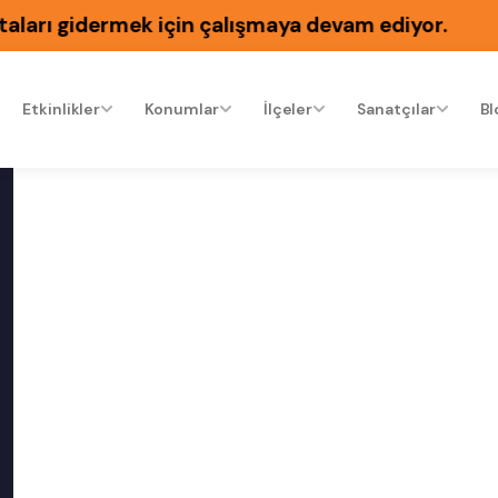
arı gidermek için çalışmaya devam ediyor.
Etkinlikler
Konumlar
İlçeler
Sanatçılar
Bl