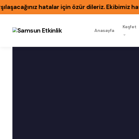
cağınız hatalar için özür dileriz. Ekibimiz hatal
Keşfet
Anasayfa