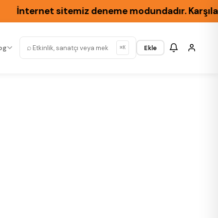
İnternet sitemiz deneme modundadır. Karşılaşacağı
⌕
og
Ekle
⌘K