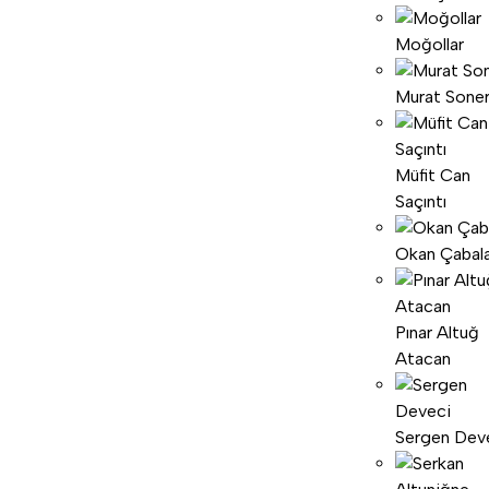
Moğollar
Murat Sone
Müfit Can
Saçıntı
Okan Çabal
Pınar Altuğ
Atacan
Sergen Dev