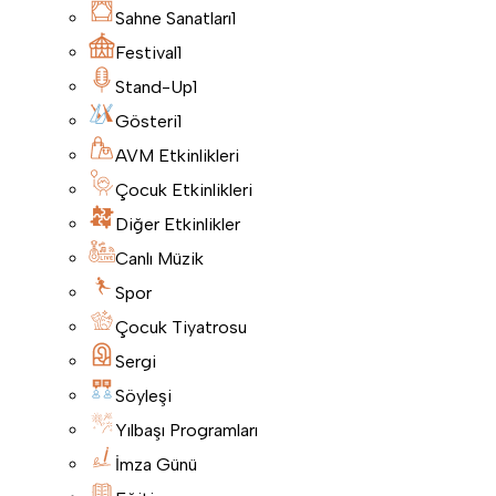
Sahne Sanatları
1
Festival
1
Stand-Up
1
Gösteri
1
AVM Etkinlikleri
Çocuk Etkinlikleri
Diğer Etkinlikler
Canlı Müzik
Spor
Çocuk Tiyatrosu
Sergi
Söyleşi
Yılbaşı Programları
İmza Günü