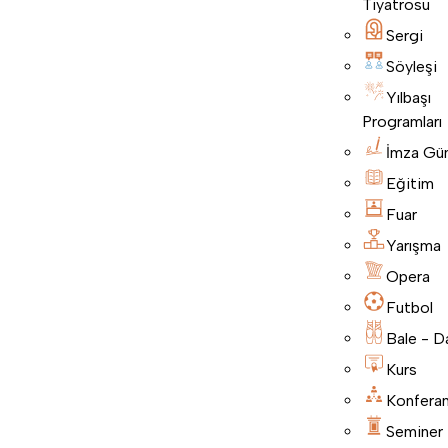
Tiyatrosu
Sergi
Söyleşi
Yılbaşı
Programları
İmza Gü
Eğitim
Fuar
Yarışma
Opera
Futbol
Bale - D
Kurs
Konfera
Seminer