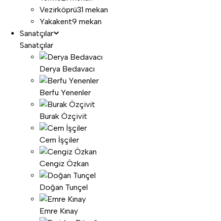
Vezirköprü
31 mekan
Yakakent
9 mekan
Sanatçılar
Sanatçılar
Derya Bedavacı
Berfu Yenenler
Burak Özçivit
Cem İşçiler
Cengiz Özkan
Doğan Tunçel
Emre Kınay