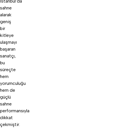
İstanbul’da
sahne
alarak
geniş
bir
kitleye
ulaşmayı
başaran
sanatçı,
bu
süreçte
hem
yorumculuğu
hem de
güçlü
sahne
performansıyla
dikkat
çekmiştir.