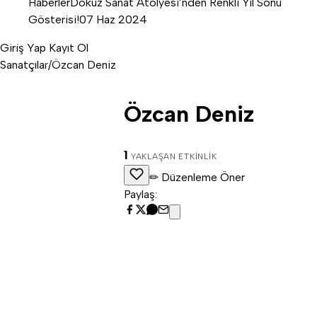
Haberler
Dokuz Sanat Atölyesi’nden Renkli Yıl Sonu
Gösterisi!
07 Haz 2024
Giriş Yap
Kayıt Ol
Ö
Sanatçılar
/
Özcan Deniz
Özcan Deniz
1
YAKLAŞAN ETKINLIK
✏ Düzenleme Öner
Paylaş: