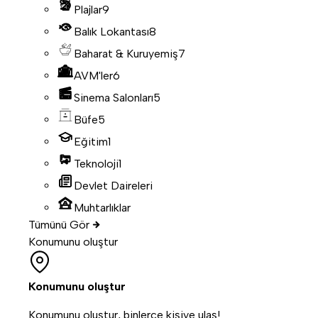
Plajlar
9
Balık Lokantası
8
Baharat & Kuruyemiş
7
AVM'ler
6
Sinema Salonları
5
Büfe
5
Eğitim
1
Teknoloji
1
Devlet Daireleri
Muhtarlıklar
Tümünü Gör
Konumunu oluştur
Konumunu oluştur
Konumunu oluştur, binlerce kişiye ulaş!