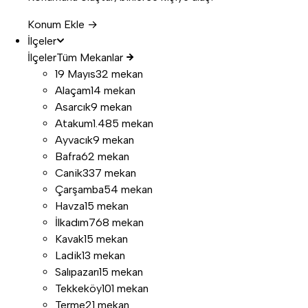
Konum Ekle →
İlçeler
İlçeler
Tüm Mekanlar
19 Mayıs
32 mekan
Alaçam
14 mekan
Asarcık
9 mekan
Atakum
1.485 mekan
Ayvacık
9 mekan
Bafra
62 mekan
Canik
337 mekan
Çarşamba
54 mekan
Havza
15 mekan
İlkadım
768 mekan
Kavak
15 mekan
Ladik
13 mekan
Salıpazarı
15 mekan
Tekkeköy
101 mekan
Terme
21 mekan