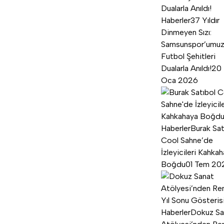
Haberler
37 Yıldır
Dinmeyen Sızı:
Samsunspor’umu
Futbol Şehitleri
Dualarla Anıldı!
20
Oca 2026
Haberler
Burak Sat
Cool Sahne’de
İzleyicileri Kahka
Boğdu
01 Tem 20
Haberler
Dokuz Sa