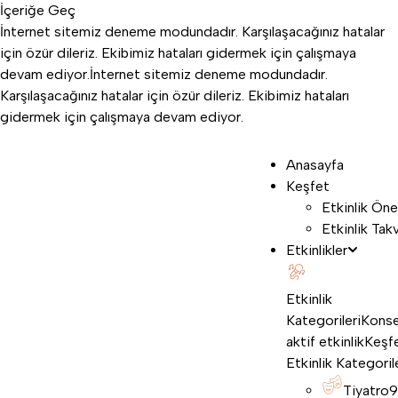
İçeriğe Geç
İnternet sitemiz deneme modundadır. Karşılaşacağınız hatalar
için özür dileriz. Ekibimiz hataları gidermek için çalışmaya
devam ediyor.
İnternet sitemiz deneme modundadır.
Karşılaşacağınız hatalar için özür dileriz. Ekibimiz hataları
gidermek için çalışmaya devam ediyor.
Anasayfa
Keşfet
Etkinlik Öne
Etkinlik Tak
Etkinlikler
Etkinlik
Kategorileri
Konse
aktif etkinlik
Keşf
Etkinlik Kategoril
Tiyatro
9