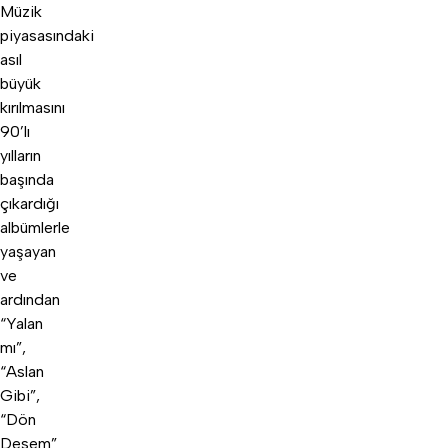
Müzik
piyasasındaki
asıl
büyük
kırılmasını
90’lı
yılların
başında
çıkardığı
albümlerle
yaşayan
ve
ardından
“Yalan
mı”,
“Aslan
Gibi”,
“Dön
Desem”