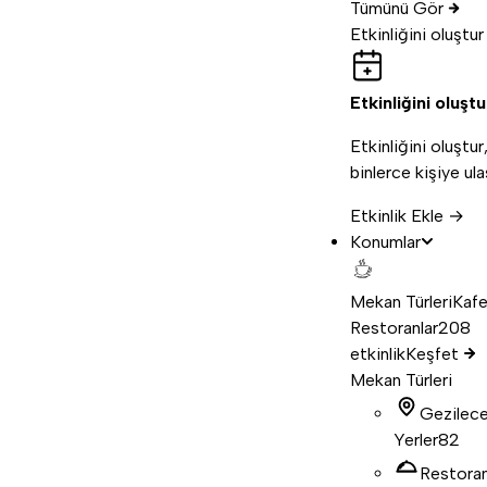
Tümünü Gör
Etkinliğini oluştur
Etkinliğini oluştu
Etkinliğini oluştur
binlerce kişiye ula
Etkinlik Ekle →
Konumlar
Mekan Türleri
Kafe
Restoranlar
208
etkinlik
Keşfet
Mekan Türleri
Gezilec
Yerler
82
Restora