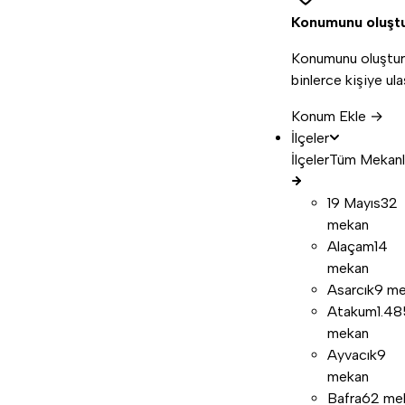
Konumunu oluşt
Konumunu oluştur
binlerce kişiye ula
Konum Ekle →
İlçeler
İlçeler
Tüm Mekanl
19 Mayıs
32
mekan
Alaçam
14
mekan
Asarcık
9 m
Atakum
1.48
mekan
Ayvacık
9
mekan
Bafra
62 me