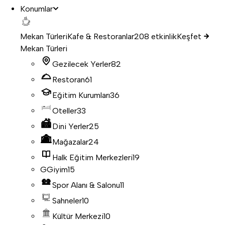
Konumlar
Mekan Türleri
Kafe & Restoranlar
208 etkinlik
Keşfet
Mekan Türleri
Gezilecek Yerler
82
Restoran
61
Eğitim Kurumları
36
Oteller
33
Dini Yerler
25
Mağazalar
24
Halk Eğitim Merkezleri
19
G
Giyim
15
Spor Alanı & Salonu
11
Sahneler
10
Kültür Merkezi
10