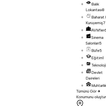
Balık
Lokantası
8
Baharat
Kuruyemiş
7
AVM'ler
Sinema
Salonları
5
Büfe
5
Eğitim
1
Teknoloj
Devlet
Daireleri
Muhtarlık
Tümünü Gör
Konumunu oluştur