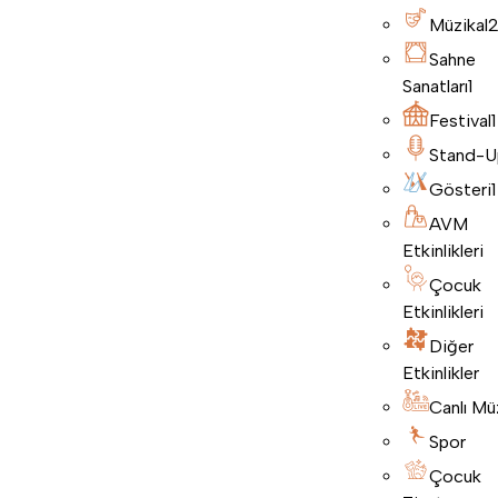
Müzikal
Sahne
Sanatları
1
Festival
1
Stand-U
Gösteri
1
AVM
Etkinlikleri
Çocuk
Etkinlikleri
Diğer
Etkinlikler
Canlı Mü
Spor
Çocuk