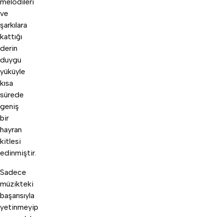
melodileri
ve
şarkılara
kattığı
derin
duygu
yüküyle
kısa
sürede
geniş
bir
hayran
kitlesi
edinmiştir.
Sadece
müzikteki
başarısıyla
yetinmeyip